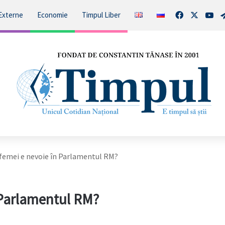
Facebook
X
You
Externe
Economie
Timpul Liber
e femei e nevoie în Parlamentul RM?
n Parlamentul RM?