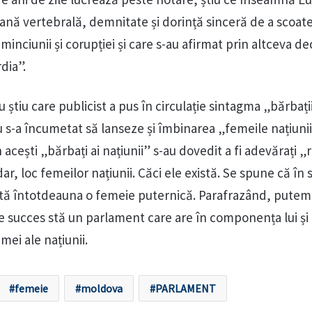
oană vertebrală, demnitate și dorință sinceră de a scoat
inciunii și corupției și care s-au afirmat prin altceva de
dia”.
 știu care publicist a pus în circulație sintagma „bărbați
u s-a încumetat să lanseze și îmbinarea „femeile națiunii”
cești „bărbați ai națiunii” s-au dovedit a fi adevărați „r
ar, loc femeilor națiunii. Căci ele există. Se spune că în 
stă întotdeauna o femeie puternică. Parafrazând, pute
de succes stă un parlament care are în componența lui și
ei ale națiunii.
femeie
moldova
PARLAMENT