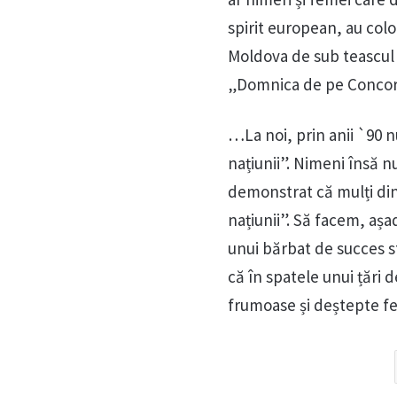
spirit european, au col
Moldova de sub teascul m
„Domnica de pe Concor
…La noi, prin anii `90 nu
națiunii”. Nimeni însă n
demonstrat că mulți din a
națiunii”. Să facem, așad
unui bărbat de succes 
că în spatele unui țări 
frumoase și deștepte fem