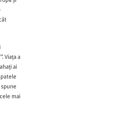
e
cât
i
. Viața a
ahați ai
spatele
m spune
 cele mai