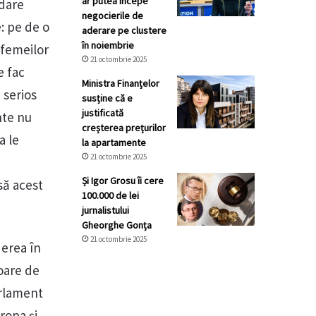
ar putea începe
rdare
negocierile de
e: pe de o
aderare pe clustere
în noiembrie
 femeilor
21 octombrie 2025
e fac
Ministra Finanțelor
 serios
susține că e
justificată
nte nu
creșterea prețurilor
a le
la apartamente
21 octombrie 2025
Și Igor Grosu îi cere
să acest
100.000 de lei
jurnalistului
Gheorghe Gonța
21 octombrie 2025
derea în
toare de
arlament
ropa și