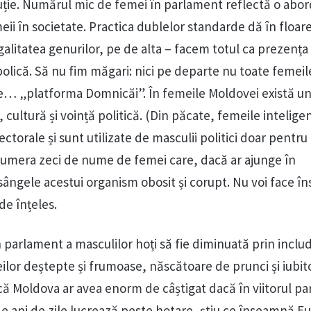
ție. Numărul mic de femei în parlament reflectă o abo
meii în societate. Practica dublelor standarde dă în floar
alitatea genurilor, pe de alta – facem totul ca prezența
olică. Să nu fim măgari: nici pe departe nu toate femeil
e… „platforma Domnicăi”. În femeile Moldovei există un
, cultură și voință politică. (Din păcate, femeile intelige
lectorale și sunt utilizate de masculii politici doar pentru 
numera zeci de nume de femei care, dacă ar ajunge în
ângele acestui organism obosit și corupt. Nu voi face în
de înțeles.
 parlament a masculilor hoți să fie diminuată prin inclu
eilor deștepte și frumoase, născătoare de prunci și iubi
 că Moldova ar avea enorm de câștigat dacă în viitorul p
de ani de zile lucrează peste hotare, știu ce înseamnă Eu