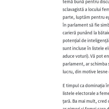
temă bună pentru discu
sclavagistă a locului fe
parte, luptăm pentru eg
în parlament să fie simb
carieră punând la bătai
potențial de inteligență
sunt incluse în listele e
aduce voturi). Vă pot e
parlament, ar schimba s
lucru, din motive lesne 
E timpul ca dominația în
listele electorale a fem
țară. Ba mai mult, cred
ar nimeri și femei care 