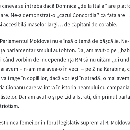
e cineva se întreba dacă Domnica „de la Italia” are plat
 are. Ne-a demonstrat-o „cazul Concordia” că fata are
i accesibilă maselor largi… de căpitani de corabie.
Parlamentul Moldovei nu e însă o temă de bășcălie. Ne-
a parlamentarismului autohton. Da, am avut-o pe „ba
ci când vorbim de independența RM să nu uităm „di undi
mai avem – n-am mai avea-o în veci! – pe Zina Karabina, 
 trage în copiii lor, dacă vor ieși în stradă, o mai avem
a Ciobanu care va intra în istoria neamului cu campania
listelor. Dar am avut-o și pe Lidia Istrati, din primul par
triotism.
stiunea femeilor în forul legislativ suprem al R. Moldova