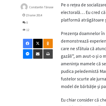
Pe o rețea de socializar
Constantin Tănase
electorală… Eu cred că
23 iunie 2014
platformă atrăgătoare ș
0
12
Prezența doamnelor în 
Facebook
X
Odnoklassniki
demonstrează experienț
care ne sfătuia că atun
Messenger
Distribuie prin mail
Tipărește
gazâli”, am avut-o și o 
amenința mamele că se va
pudica peledemistă Mari
fustelor scurte ale jurna
model de bărbăție și pa
Eu chiar consider că che