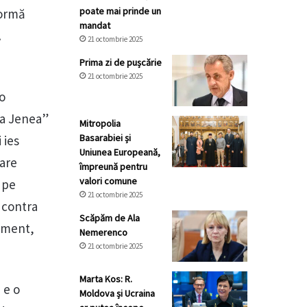
poate mai prinde un
formă
mandat
…
21 octombrie 2025
Prima zi de pușcărie
21 octombrie 2025
o
ba Jenea”
Mitropolia
Basarabiei și
 ies
Uniunea Europeană,
care
împreună pentru
valori comune
 pe
21 octombrie 2025
 contra
Scăpăm de Ala
lament,
Nemerenco
21 octombrie 2025
Marta Kos: R.
 e o
Moldova și Ucraina