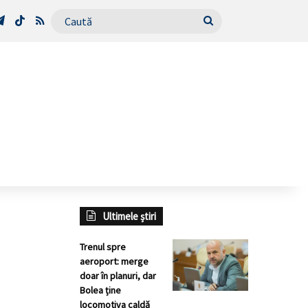
Tube
Telegram
TikTok
RSS
Caută
Ultimele știri
Trenul spre
aeroport: merge
doar în planuri, dar
Bolea ține
locomotiva caldă