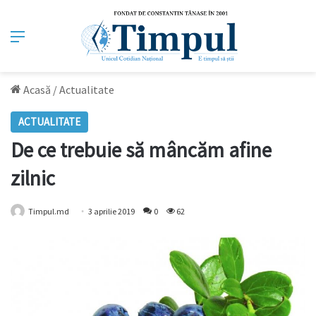
Meniu
Acasă
/
Actualitate
ACTUALITATE
De ce trebuie să mâncăm afine
zilnic
Timpul.md
3 aprilie 2019
0
62