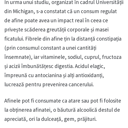
În urma unui studiu, organizat în cadrul Universității
din Michigan, s-a constatat că un consum regulat
de afine poate avea un impact real în ceea ce
privește scăderea greutății corporale și masei
ficatului. Fibrele din afine țin la distanță constipația
(prin consumul constant a unei cantități
însemnate), iar vitaminele, sodiul, cuprul, fructoza
și acizii îmbunătățesc digestia. Acidul elagic,
împreună cu antocianina și alți antioxidanți,
lucrează pentru prevenirea cancerului.
Afinele pot fi consumate ca atare sau pot fi folosite
la obținerea afinatei, o băutură alcoolică destul de
apreciată, ori la dulceață, gem, prăjituri.