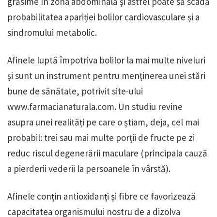
grăsime în zona abdominală și astfel poate să scadă
probabilitatea apariției bolilor cardiovasculare și a
sindromului metabolic.
Afinele luptă împotriva bolilor la mai multe niveluri
și sunt un instrument pentru menținerea unei stări
bune de sănătate, potrivit site-ului
www.farmacianaturala.com. Un studiu revine
asupra unei realități pe care o știam, deja, cel mai
probabil: trei sau mai multe porții de fructe pe zi
reduc riscul degenerării maculare (principala cauză
a pierderii vederii la persoanele în vârstă).
Afinele conțin antioxidanți și fibre ce favorizează
capacitatea organismului nostru de a dizolva