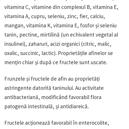
vitamina C, vitamine din complexul B, vitamina E,
vitamina A, cupru, seleniu, zinc, fier, calciu,
mangan, vitamina K, vitamina E, fosfor și seleniu
tanin, pectine, mirtilină (un echivalent vegetal al
insulinei), zaharuri, acizi organici (citric, malic,
oxalic, succinic, lactic). Proprietățile afinelor se
mențin chiar și după ce fructele sunt uscate.
Frunzele și fructele de afin au proprietăți
astringente datorită taninului. Au activitate
antibacteriană, modificând favorabil flora
patogenă intestinală, și antidiareică.
Fructele acționează favorabil în enterocolite,