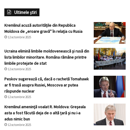
Ultimele știri
Kremlinul acuză autoritățile din Republica
Moldova de „eroare gravă” în relația cu Rusia
12 octombrie 2025
Ucraina elimină limbile moldovenească și rusă din
lista limbilor minoritare. Româna rămâne printre
limbile protejate de stat
12 octombrie 2025
Peskov sugerează că, dacă o rachetă Tomahawk
ar fi trasă asupra Rusiei, Moscova ar putea
răspunde nuclear
12 octombrie 2025
Kremlinul ameninţă voalat R. Moldova: Greșeala
asta a fost făcută deja de o altă țară și nu i-a
adus nimic bun
12 octombrie 2025