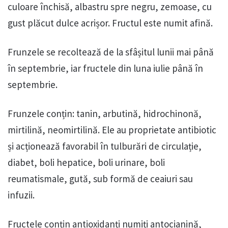
culoare închisă, albastru spre negru, zemoase, cu
gust plăcut dulce acrișor. Fructul este numit afină.
Frunzele se recoltează de la sfâșitul lunii mai până
în septembrie, iar fructele din luna iulie până în
septembrie.
Frunzele conțin: tanin, arbutină, hidrochinonă,
mirtilină, neomirtilină. Ele au proprietate antibiotic
și acționează favorabil în tulburări de circulație,
diabet, boli hepatice, boli urinare, boli
reumatismale, gută, sub formă de ceaiuri sau
infuzii.
Fructele conțin antioxidanți numiți antocianină,