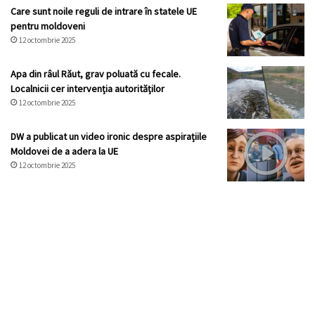
Care sunt noile reguli de intrare în statele UE
pentru moldoveni
12 octombrie 2025
Apa din râul Răut, grav poluată cu fecale.
Localnicii cer intervenția autorităților
12 octombrie 2025
DW a publicat un video ironic despre aspirațiile
Moldovei de a adera la UE
12 octombrie 2025