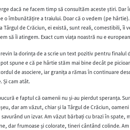
erge dacă ne facem timp să consultăm aceste știri. Dar î
e o îmbunătățire a traiului. Doar că o vedem (pe hârtie).
a Târgul de Crăciun, ei există, sunt reali, comestibili, îi 
em să îi atingem. Exact cum viața noastră nu e european
revin la dorința de a scrie un text pozitiv pentru finalul 
l pot spune e că pe hârtie stăm mai bine decât pe picioar
cordul de asociere, iar granița a rămas în continuare des
. Și cam atât.
 bucură e faptul că oamenii nu și-au pierdut speranța. Su
ișeu, dar am văzut, chiar și la Târgul de Crăciun, oameni
savurând un izvar. Am văzut bărbați cu brazi în spate,
ne, dar frumoase și colorate, tineri cântând colinde. Am