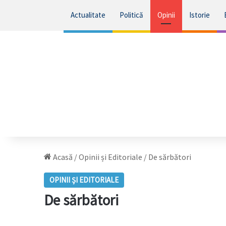
Actualitate
Politică
Opinii
Istorie
Acasă
/
Opinii și Editoriale
/
De sărbători
OPINII ȘI EDITORIALE
De sărbători