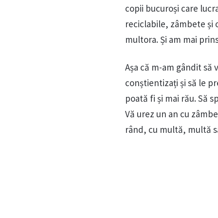
copii bucuroși care lucr
reciclabile, zâmbete și
multora. Și am mai prins
Așa că m-am gândit să 
conștientizați și să le p
poată fi și mai rău. Să
Vă urez un an cu zâmbete
rând, cu multă, multă 