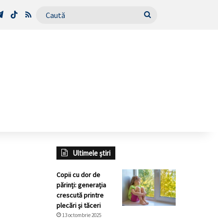
Tube
Telegram
TikTok
RSS
Caută
Ultimele știri
Copii cu dor de
părinți: generația
crescută printre
plecări și tăceri
13 octombrie 2025