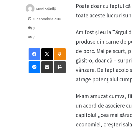
Poate doar cu faptul că 
Moni Stănilă
toate aceste lucruri sun
21 decembrie 2018
0
Am fost și eu la Târgul 
7
produse din carne de po
Facebook
X
Odnoklassniki
de porc. Mai pe scurt, 
găsit-o, doar că – surpr
Messenger
Distribuie prin mail
Tipărește
vânzare. De fapt acolo s
atrage potențialul cumpă
M-am amuzat cumva, fii
un acord de asociere cu 
capitolul „cea mai sărac
economiei, creșteri sala