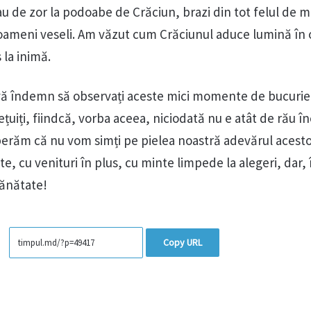
au de zor la podoabe de Crăciun, brazi din tot felul de m
 oameni veseli. Am văzut cum Crăciunul aduce lumină în 
 la inimă.
vă îndemn să observați aceste mici momente de bucurie.
rețuiți, fiindcă, vorba aceea, niciodată nu e atât de rău î
 sperăm că nu vom simți pe pielea noastră adevărul acest
, cu venituri în plus, cu minte limpede la alegeri, dar, 
sănătate!
Copy URL