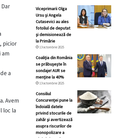
. Dar
Viceprimarii Olga
Ursu și Angela
Cutasevici au ales
fotoliul de deputat
a
și demisionează de
la Primărie
 picior
13 octombrie 2025
i am
Coaliția din România
se prăbușește în
sondaje! AUR se
 de a
menține la 40%
13 octombrie 2025
Consiliul
va. Avem
Concurenței pune la
îndoială datele
 loc la
privind stocurile de
zahăr şi avertizează
asupra riscurilor de
monopolizare a