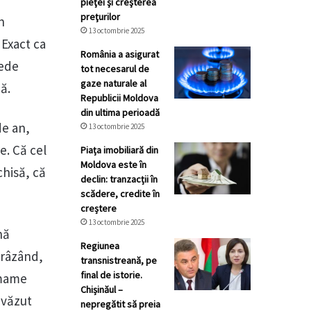
pieţei şi creşterea
preţurilor
n
13 octombrie 2025
 Exact ca
România a asigurat
vede
tot necesarul de
gaze naturale al
ă.
Republicii Moldova
din ultima perioadă
de an,
13 octombrie 2025
e. Că cel
Piața imobiliară din
Moldova este în
chisă, că
declin: tranzacții în
scădere, credite în
creștere
13 octombrie 2025
nă
Regiunea
 râzând,
transnistreană, pe
final de istorie.
 mame
Chișinăul –
 văzut
nepregătit să preia