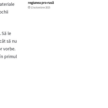
regiunea pro-rusă
ateriale
13 octombrie 2025
ochii
 Să le
ncât să nu
or vorbe.
în primul