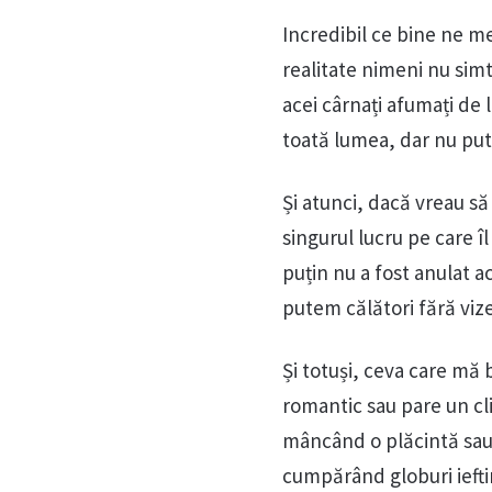
Incredibil ce bine ne m
realitate nimeni nu simt
acei cârnați afumați de l
toată lumea, dar nu put
Și atunci, dacă vreau să 
singurul lucru pe care î
puțin nu a fost anulat a
putem călători fără vize
Și totuși, ceva care mă
romantic sau pare un cl
mâncând o plăcintă sau 
cumpărând globuri iefti