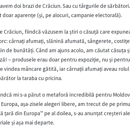
avem doi brazi de Crăciun. Sau cu târgurile de sărbători
t doar aparențe (și, pe alocuri, campanie electorală).
de Crăciun, fiindcă văzusem la știri o căsuță care expune
rc: cârnați afumați, slănină afumată, sângerete, costițe,
plin de bunătăți. Când am ajuns acolo, am căutat căsuța ș
iză! – produsele erau doar pentru expoziție, nu și pentru
e vindea mâncare gătită, iar cârnații afumați aveau rolul
rător la taraba cu pricina.
ndcă mi s-a părut o metaforă incredibilă pentru Moldo
Europa, așa-zisele alegeri libere, am trecut de pe primul
ă țară din Europa” pe al doilea, s-au anunțat creșteri ale
riale și așa mai departe.