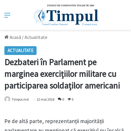
Meniu
Acasă
/
Actualitate
ACTUALITATE
Dezbateri în Parlament pe
marginea exercițiilor militare cu
participarea soldaților americani
Timpul.md
12 mai 2016
0
5
Pe de altă parte, reprezentanții majorității
parlamentare au menționat că exercițiul nu încalcă