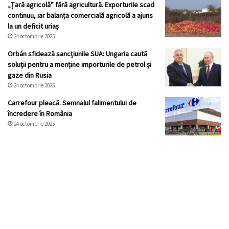
„Țară agricolă” fără agricultură. Exporturile scad
continuu, iar balanța comercială agricolă a ajuns
la un deficit uriaș
24 octombrie 2025
Orbán sfidează sancțiunile SUA: Ungaria caută
soluții pentru a menține importurile de petrol și
gaze din Rusia
24 octombrie 2025
Carrefour pleacă. Semnalul falimentului de
încredere în România
24 octombrie 2025