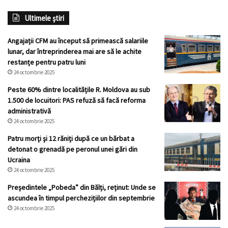
Ultimele știri
Angajații CFM au început să primească salariile
lunar, dar întreprinderea mai are să le achite
restanțe pentru patru luni
24 octombrie 2025
Peste 60% dintre localitățile R. Moldova au sub
1.500 de locuitori: PAS refuză să facă reforma
administrativă
24 octombrie 2025
Patru morţi şi 12 răniţi după ce un bărbat a
detonat o grenadă pe peronul unei gări din
Ucraina
24 octombrie 2025
Președintele „Pobeda” din Bălți, reținut: Unde se
ascundea în timpul perchezițiilor din septembrie
24 octombrie 2025