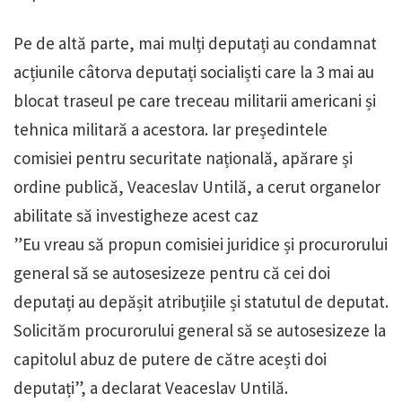
Pe de altă parte, mai mulți deputați au condamnat
acțiunile câtorva deputați socialiști care la 3 mai au
blocat traseul pe care treceau militarii americani și
tehnica militară a acestora. Iar președintele
comisiei pentru securitate națională, apărare și
ordine publică, Veaceslav Untilă, a cerut organelor
abilitate să investigheze acest caz
”Eu vreau să propun comisiei juridice și procurorului
general să se autosesizeze pentru că cei doi
deputați au depășit atribuțiile și statutul de deputat.
Solicităm procurorului general să se autosesizeze la
capitolul abuz de putere de către acești doi
deputați”, a declarat Veaceslav Untilă.