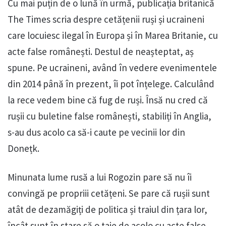
Cu mai puțin de o lună în urmă, publicația britanică
The Times scria despre cetățenii ruși și ucraineni
care locuiesc ilegal în Europa și în Marea Britanie, cu
acte false românești. Destul de neașteptat, aș
spune. Pe ucraineni, având în vedere evenimentele
din 2014 până în prezent, îi pot înțelege. Calculând
la rece vedem bine că fug de ruși. Însă nu cred că
rușii cu buletine false românești, stabiliți în Anglia,
s-au dus acolo ca să-i caute pe vecinii lor din
Donețk.
Minunata lume rusă a lui Rogozin pare să nu îi
convingă pe propriii cetățeni. Se pare că rușii sunt
atât de dezamăgiți de politica și traiul din țara lor,
încât sunt în stare să o taie de acolo cu acte false.