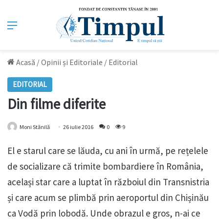
Meniu
Acasă
/
Opinii și Editoriale
/
Editorial
EDITORIAL
Din filme diferite
Moni Stănilă
26 iulie 2016
0
9
El e starul care se lăuda, cu ani în urmă, pe rețelele
de socializare că trimite bombardiere în România,
același star care a luptat în războiul din Transnistria
și care acum se plimbă prin aeroportul din Chișinău
ca Vodă prin lobodă. Unde obrazul e gros, n-ai ce