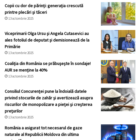
Copii cu dor de părinți: generația crescută
printre plecări și tăceri
13 octombrie 2025
Viceprimarii Olga Ursu și Angela Cutasevici au
ales fotoliul de deputat și demisionează de la
Primărie
13 octombrie 2025
Coaliția din România se prăbușește în sondaje!
AUR se menține la 40%
13 octombrie 2025
Consiliul Concurenței pune la îndoială datele
privind stocurile de zahăr şi avertizează asupra
riscurilor de monopolizare a pieţei şi creşterea
preţurilor
13 octombrie 2025
România a asigurat tot necesarul de gaze
naturale al Republicii Moldova din ultima