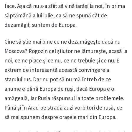
face. Așa că nu s-a sfiit să vină iarăși la noi, în prima
săptămână a lui iulie, ca să ne spună cât de
dezamăgiți suntem de Europa.
Cine să știe mai bine ce ne dezamăgește dacă nu
Moscova? Rogozin cel știutor ne lămurește, acasă la
noi, ce ne place și ce nu, ce ne trebuie și ce nu. E
extrem de interesantă această convingere a
starului rus. Dar nu pot să nu mă întreb de ce
anume e plină Europa de ruși, dacă Europa e o
amăgeală, iar Rusia răspunsul la toate problemele.
Până și în Arad pe stradă auzi vorbitori de rusă, ce
să mai spunem despre orașele mari din Europa.