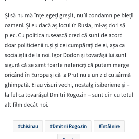
Și să nu mă înțelegeți greșit, nu îi condamn pe bieții
oameni. Și eu dacă aș locui în Rusia, mi-aș dori să
plec. Cu politica rusească cred că sunt de acord
doar politicienii ruși și cei cumpărați de ei, așa ca
socialiștii de la noi. Igor Dodon și tovarășii lui sunt
sigură că se simt foarte nefericiți că putem merge
oricând în Europa și că la Prut nu e un zid cu sârmă
ghimpată. Ei au visuri vechi, nostalgii siberiene și –
la fel ca tovarășul Dmitri Rogozin – sunt din cu totul
alt film decât noi.
chisinau
Dmitrii Rogozin
întâlnire