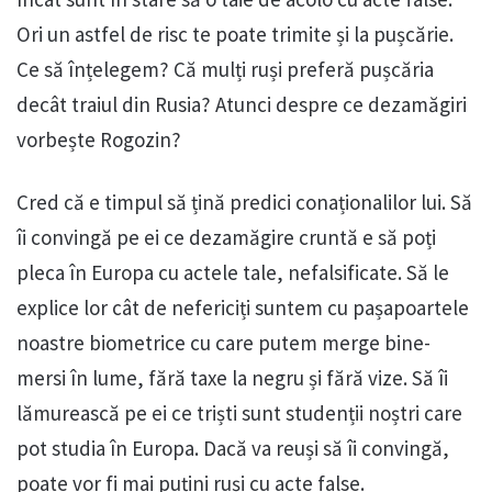
Ori un astfel de risc te poate trimite și la pușcărie.
Ce să înțelegem? Că mulți ruși preferă pușcăria
decât traiul din Rusia? Atunci despre ce dezamăgiri
vorbește Rogozin?
Cred că e timpul să țină predici conaționalilor lui. Să
îi convingă pe ei ce dezamăgire cruntă e să poți
pleca în Europa cu actele tale, nefalsificate. Să le
explice lor cât de nefericiți suntem cu pașapoartele
noastre biometrice cu care putem merge bine-
mersi în lume, fără taxe la negru și fără vize. Să îi
lămurească pe ei ce triști sunt studenții noștri care
pot studia în Europa. Dacă va reuși să îi convingă,
poate vor fi mai puțini ruși cu acte false.