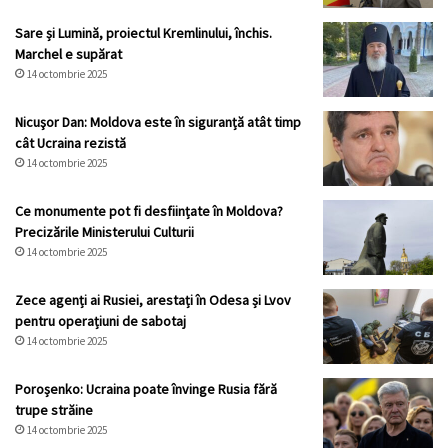
Sare și Lumină, proiectul Kremlinului, închis.
Marchel e supărat
14 octombrie 2025
Nicuşor Dan: Moldova este în siguranță atât timp
cât Ucraina rezistă
14 octombrie 2025
Ce monumente pot fi desființate în Moldova?
Precizările Ministerului Culturii
14 octombrie 2025
Zece agenți ai Rusiei, arestați în Odesa și Lvov
pentru operațiuni de sabotaj
14 octombrie 2025
Poroșenko: Ucraina poate învinge Rusia fără
trupe străine
14 octombrie 2025