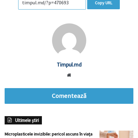
Copy URL
Timpul.md
Website
Comentează
Ultimele știri
Microplasticele invizibile: pericol ascuns în viața