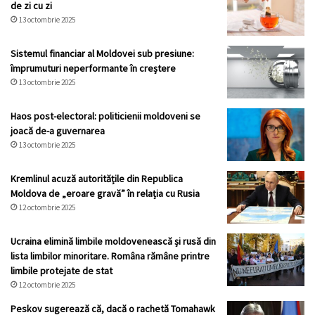
de zi cu zi
13 octombrie 2025
Sistemul financiar al Moldovei sub presiune:
împrumuturi neperformante în creștere
13 octombrie 2025
Haos post-electoral: politicienii moldoveni se
joacă de-a guvernarea
13 octombrie 2025
Kremlinul acuză autoritățile din Republica
Moldova de „eroare gravă” în relația cu Rusia
12 octombrie 2025
Ucraina elimină limbile moldovenească și rusă din
lista limbilor minoritare. Româna rămâne printre
limbile protejate de stat
12 octombrie 2025
Peskov sugerează că, dacă o rachetă Tomahawk