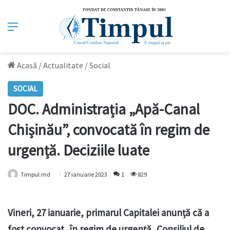
Meniu
Acasă
/
Actualitate
/
Social
SOCIAL
DOC. Administrația „Apă-Canal
Chișinău”, convocată în regim de
urgență. Deciziile luate
Timpul.md
27 ianuarie 2023
1
829
Vineri, 27 ianuarie, primarul Capitalei anunță că a
fost convocat, în regim de urgență, Consiliul de