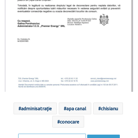
adminisatrație
apa canal
chisianu
conocare