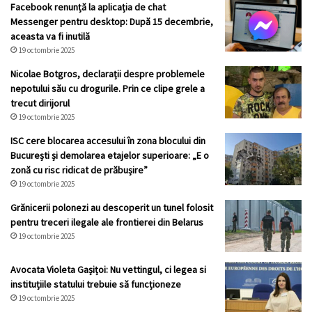
Facebook renunță la aplicația de chat
Messenger pentru desktop: După 15 decembrie,
aceasta va fi inutilă
19 octombrie 2025
Nicolae Botgros, declarații despre problemele
nepotului său cu drogurile. Prin ce clipe grele a
trecut dirijorul
19 octombrie 2025
ISC cere blocarea accesului în zona blocului din
București și demolarea etajelor superioare: „E o
zonă cu risc ridicat de prăbușire”
19 octombrie 2025
Grănicerii polonezi au descoperit un tunel folosit
pentru treceri ilegale ale frontierei din Belarus
19 octombrie 2025
Avocata Violeta Gașițoi: Nu vettingul, ci legea si
instituțiile statului trebuie să funcționeze
19 octombrie 2025