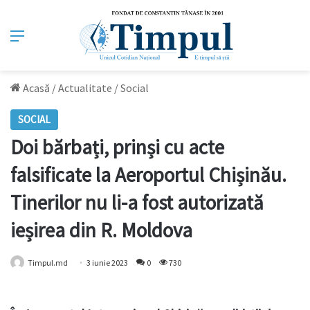
Meniu
Acasă
/
Actualitate
/
Social
SOCIAL
Doi bărbați, prinși cu acte
falsificate la Aeroportul Chișinău.
Tinerilor nu li-a fost autorizată
ieșirea din R. Moldova
Timpul.md
3 iunie 2023
0
730