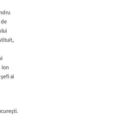
andru
ă de
ului
tituit,
ui
 Ion
şefi ai
cureşti.