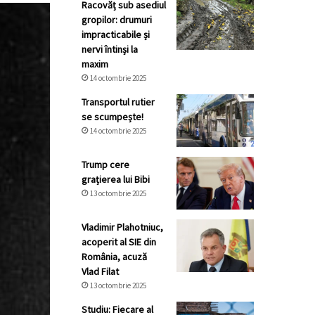
Racovăț sub asediul
gropilor: drumuri
impracticabile și
nervi întinși la
maxim
14 octombrie 2025
Transportul rutier
se scumpește!
14 octombrie 2025
Trump cere
grațierea lui Bibi
13 octombrie 2025
Vladimir Plahotniuc,
acoperit al SIE din
România, acuză
Vlad Filat
13 octombrie 2025
Studiu: Fiecare al