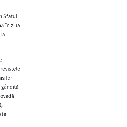
n Sfatul
nă în ziua
tra
de
 revistele
isifor
e gândită
dovadă
8,
ste