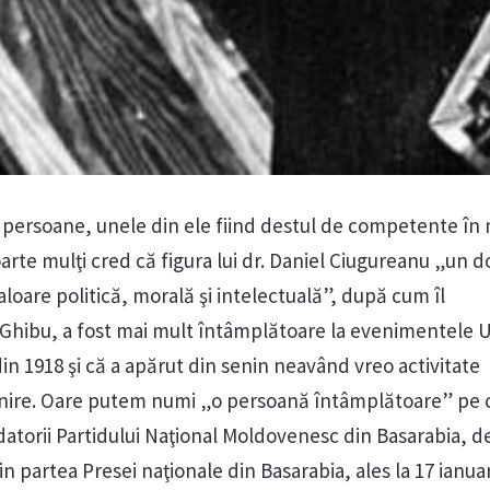
persoane, unele din ele fiind destul de competente în 
foarte mulţi cred că figura lui dr. Daniel Ciugureanu „un d
loare politică, morală şi intelectuală”, după cum îl
 Ghibu, a fost mai mult întâmplătoare la evenimentele Un
in 1918 şi că a apărut din senin neavând vreo activitate
Unire. Oare putem numi „o persoană întâmplătoare” pe 
datorii Partidului Naţional Moldovenesc din Basarabia, d
din partea Presei naţionale din Basarabia, ales la 17 ianua