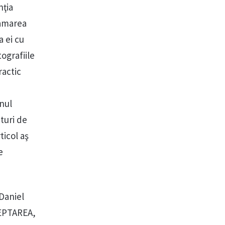
nţia
lamarea
 ei cu
ografiile
ractic
unul
ături de
ticol aş
e
 Daniel
TEPTAREA,