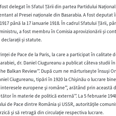
fost delegat în Sfatul Țării din partea Partidului Național
tant al Presei naționale din Basarabia. A fost deputat î
1917 până la 17 ianuarie 1918. În cadrul Sfatului Țării, pâ
-ministru, a fost membru în Comisia aprovizionării și con
declarații și statute.
nţei de Pace de la Paris, la care a participat în calitate 
rabiei, dr. Daniel Ciugureanu a publicat câteva studii în
he Balkan Review”. După cum ne mărturiseşte însuşi On
niel Ciugureanu, tipări în 1920 la Chişinău o lucrare bin
 interesele europene şi române”, arătând prin această 
etător în materie de politică externă”. La 5 februarie 194
tului de Pace dintre România şi USSR, autorităţile comuni
zică şi să retragă din circulaţie respectiva lucrare.