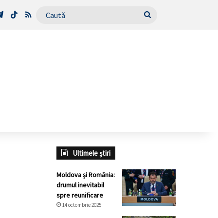
Tube
Telegram
TikTok
RSS
Caută
Ultimele știri
Moldova și România:
drumul inevitabil
spre reunificare
14 octombrie 2025