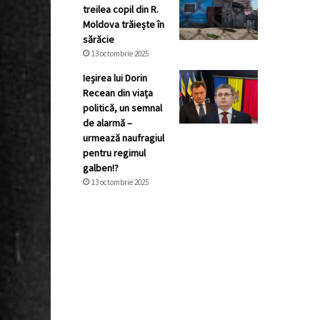
treilea copil din R.
Moldova trăiește în
sărăcie
13 octombrie 2025
Ieșirea lui Dorin
Recean din viața
politică, un semnal
de alarmă –
urmează naufragiul
pentru regimul
galben!?
13 octombrie 2025