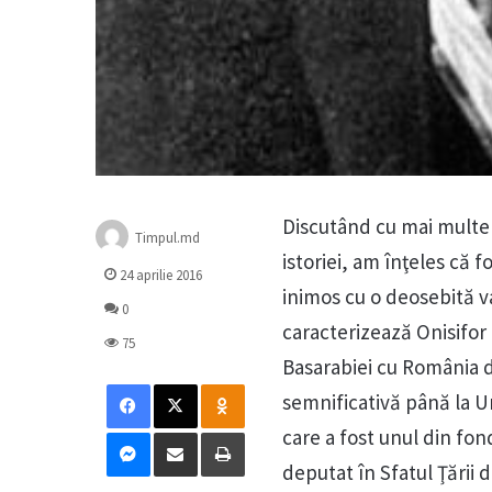
Discutând cu mai multe 
Timpul.md
istoriei, am înţeles că 
24 aprilie 2016
inimos cu o deosebită va
0
caracterizează Onisifor
75
Basarabiei cu România d
Facebook
X
Odnoklassniki
semnificativă până la 
Messenger
Distribuie prin mail
Tipărește
care a fost unul din fon
deputat în Sfatul Ţării 