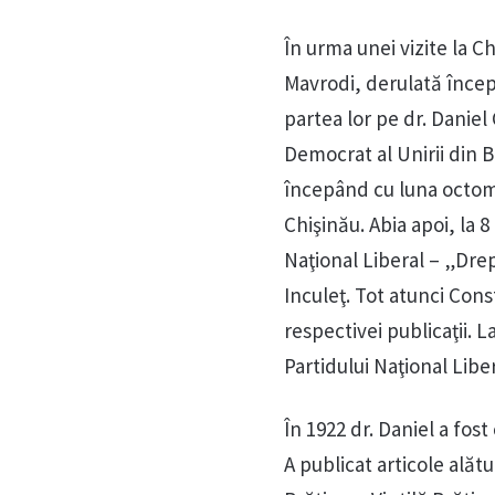
În urma unei vizite la C
Mavrodi, derulată începâ
partea lor pe dr. Daniel
Democrat al Unirii din B
începând cu luna octombr
Chişinău. Abia apoi, la 8
Naţional Liberal – „Drep
Inculeţ. Tot atunci Cons
respectivei publicaţii. L
Partidului Naţional Liber
În 1922 dr. Daniel a fos
A publicat articole alătu