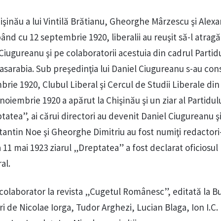
hişinău a lui Vintilă Brătianu, Gheorghe Mârzescu şi Alex
nd cu 12 septembrie 1920, liberalii au reuşit să-l atrag
 Ciugureanu şi pe colaboratorii acestuia din cadrul Partid
asarabia. Sub preşedinţia lui Daniel Ciugureanu s-au cons
ie 1920, Clubul Liberal şi Cercul de Studii Liberale din
 noiembrie 1920 a apărut la Chişinău şi un ziar al Partidul
tatea”, ai cărui directori au devenit Daniel Ciugureanu şi
tantin Noe şi Gheorghe Dimitriu au fost numiţi redactori-
a 11 mai 1923 ziarul „Dreptatea” a fost declarat oficiosul
al.
t colaborator la revista „Cugetul Românesc”, editată la Bu
ri de Nicolae Iorga, Tudor Arghezi, Lucian Blaga, Ion I.C.