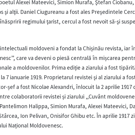
 poetul Alexei Mateevici, Simion Murafa, Ştefan Ciobanu,
 şi alţii. Daniel Ciugureanu a fost ales Preşedintele Cerc
înăspririi regimului ţarist, cercul a fost nevoit să-şi sus
intelectuali moldoveni a fondat la Chișinău revista, iar în
esc”, care va deveni o piesă centrală în mișcarea pent
onale a moldovenilor. Prima ediție a ziarului a fost tipărit
la 7 ianuarie 1919. Proprietarul revistei şi al ziarului a fos
r-șef a fost Nicolae Alexandri, înlocuit la 2 aprilie 1917
ntre colaboratorii revistei și ziarului „Cuvânt moldoven
, Pantelimon Halippa, Simion Murafa, Alexei Mateevici, D
rcea, Ion Pelivan, Onisifor Ghibu etc. În aprilie 1917 zi
dului Național Moldovenesc.