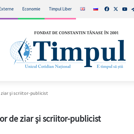
Facebook
X
You
Externe
Economie
Timpul Liber
ziar şi scriitor-publicist
 de ziar şi scriitor-publicist