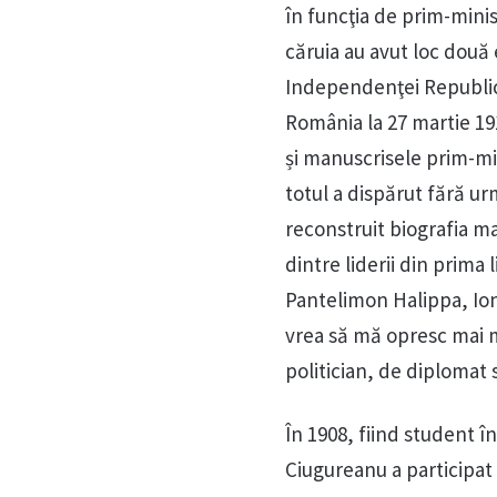
în funcţia de prim-mini
căruia au avut loc două
Independenţei Republici
România la 27 martie 191
și manuscrisele prim-min
totul a dispărut fără u
reconstruit biografia mar
dintre liderii din prima 
Pantelimon Halippa, Ion P
vrea să mă opresc mai mu
politician, de diplomat
În 1908, fiind student î
Ciugureanu a participat