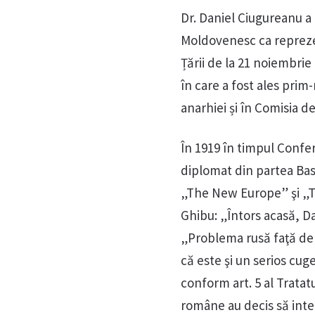
Dr. Daniel Ciugureanu a 
Moldovenesc ca reprezen
Țării de la 21 noiembrie 
în care a fost ales prim
anarhiei și în Comisia de 
În 1919 în timpul Conferi
diplomat din partea Basa
„The New Europe” şi „T
Ghibu: „Întors acasă, Da
„Problema rusă faţă de
că este şi un serios cug
conform art. 5 al Trata
române au decis să inter