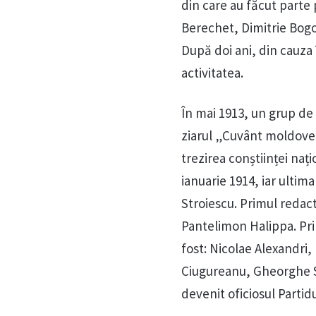
din care au făcut parte
Berechet, Dimitrie Bogos
După doi ani, din cauza 
activitatea.
În mai 1913, un grup de 
ziarul „Cuvânt moldoven
trezirea conștiinței nați
ianuarie 1914, iar ultima 
Stroiescu. Primul redacto
Pantelimon Halippa. Pri
fost: Nicolae Alexandri
Ciugureanu, Gheorghe Stâ
devenit oficiosul Parti