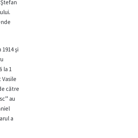
 Ştefan
ului.
pende
 1914 şi
ru
ă la 1
t Vasile
 de către
esc” au
aniel
arul a