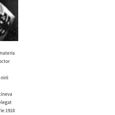
materia
octor
irii
cineva
elegat
rie 1918