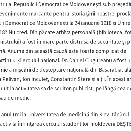
stru al Republicii Democratice Moldoveneşti sub preşedi
 evenimente marcante pentru istoria ţării noastre: proc
i Democratice Moldoveneşti la 24 ianuarie 1918 şi Unirea
8? Nu cred. Din păcate arhiva personală (biblioteca, fot
istrului) a fost în mare parte distrusă de securitate și p
rmă. Anume din această cauză este foarte complicat de
tirului şi eroului naţional. Dr. Daniel Ciugureanu a fost 
linie a mişcării de deşteptare naţională din Basarabia, al
elivan, Ion Inculeţ, Constantin Stere şi alţii. În acest ar
lt la activitatea sa de scriitor-publicist, pe lângă cea d
 sau de medic.
n anul trei la Universitatea de medicină din Kiev, tânărul
 activ la înfiinţarea cercului studenţilor moldoveni DEŞ