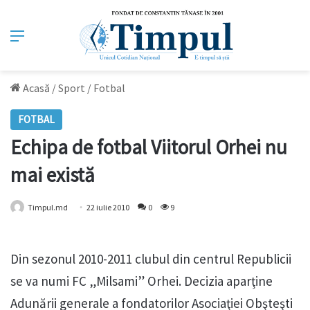
Meniu
Acasă
/
Sport
/
Fotbal
FOTBAL
Echipa de fotbal Viitorul Orhei nu
mai există
Timpul.md
22 iulie 2010
0
9
Din sezonul 2010-2011 clubul din centrul Republicii
se va numi FC „Milsami” Orhei. Decizia aparţine
Adunării generale a fondatorilor Asociaţiei Obşteşti