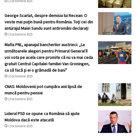
13 octombrie 2025
George Scarlat, despre demisia lui Recean: O
veste mai puțin bună pentru România. Toți cei din
anturajul Maiei Sandu sunt antiromâni declarați
13 octombrie 2025
Mafia PNL, apanajul bancherilor austrieci: „La
următoarele alegeri pentru Primarul General îl
voi vota pe acela care promite că nu va mai ceda
gratuit Centrul Capitalei familiei Van Groningen,
ca să facă și ei o grămadă de bani”
13 octombrie 2025
CNAS: Moldovenii pot cumpăra anii lipsă de
muncă pentru pensie
13 octombrie 2025
Liderul PSD se opune ca România să ajute
Moldova dacă este atacată
13 octombrie 2025