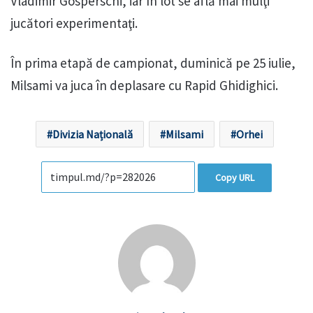
Vladimir Gosperschi, iar în lot se află mai mulţi
jucători experimentaţi.
În prima etapă de campionat, duminică pe 25 iulie,
Milsami va juca în deplasare cu Rapid Ghidighici.
Divizia Națională
Milsami
Orhei
Copy URL