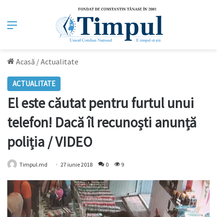
Meniu
Acasă
/
Actualitate
ACTUALITATE
El este căutat pentru furtul unui
telefon! Dacă îl recunoști anunță
poliția / VIDEO
Timpul.md
27 iunie 2018
0
9