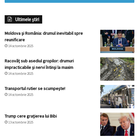
Ultimele știri
Moldova și România: drumul inevitabil spre
reunificare
14 octombrie 2025
Racovăț sub asediul gropilor: drumuri
impracticabile și nervi întinși la maxim
14 octombrie 2025
Transportul rutier se scumpește!
14 octombrie 2025
Trump cere grațierea lui Bibi
13 octombrie 2025