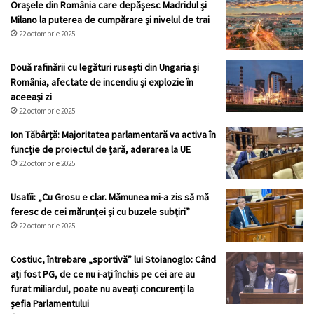
Orașele din România care depășesc Madridul și
Milano la puterea de cumpărare și nivelul de trai
22 octombrie 2025
Două rafinării cu legături rusești din Ungaria și
România, afectate de incendiu și explozie în
aceeași zi
22 octombrie 2025
Ion Tăbârță: Majoritatea parlamentară va activa în
funcție de proiectul de țară, aderarea la UE
22 octombrie 2025
Usatîi: „Cu Grosu e clar. Mămunea mi-a zis să mă
feresc de cei mărunței și cu buzele subțiri”
22 octombrie 2025
Costiuc, întrebare „sportivă” lui Stoianoglo: Când
ați fost PG, de ce nu i-ați închis pe cei are au
furat miliardul, poate nu aveați concurenți la
șefia Parlamentului