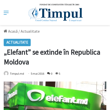
Meniu
Acasă
/
Actualitate
ACTUALITATE
„Elefant” se extinde în Republica
Moldova
Timpul.md
5 mai 2016
0
5