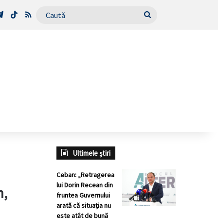
Tube
Telegram
TikTok
RSS
Caută
Ultimele știri
Ceban: „Retragerea
lui Dorin Recean din
m,
fruntea Guvernului
arată că situația nu
este atât de bună