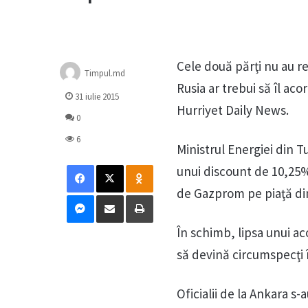
Cele două părţi nu au r
Timpul.md
Rusia ar trebui să îl ac
31 iulie 2015
Hurriyet Daily News.
0
6
Ministrul Energiei din T
Facebook
X
Odnoklassniki
unui discount de 10,25% 
de Gazprom pe piaţă din
Messenger
Distribuie prin mail
Tipărește
În schimb, lipsa unui a
să devină circumspecţi î
Oficialii de la Ankara s-a