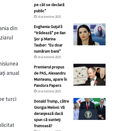
pe cât se declară
public”
14 octombrie 2025
Evghenia Guțul îi
ania din
“trădează” pe Ilan
ziarul
Șor și Marina
Tauber: “Eu doar
număram banii”
14 octombrie 2025
misiunea
Premierul propus
aţi anual
de PAS, Alexandru
Munteanu, apare în
Pandora Papers
14 octombrie 2025
pe turci
Donald Trump, către
Giorgia Meloni: Vă
deranjează dacă
spun că sunteți
licitat
frumoasă?