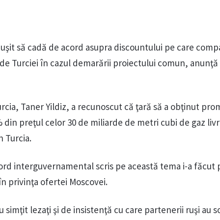
euşit să cadă de acord asupra discountului pe care comp
orde Turciei în cazul demarării proiectului comun, anunţă 
urcia, Taner Yildiz, a recunoscut că ţară să a obţinut pro
din preţul celor 30 de miliarde de metri cubi de gaz livr
 Turcia.
cord interguvernamental scris pe această tema i-a făcut 
n privinţa ofertei Moscovei.
u simţit lezaţi şi de insistenţă cu care partenerii ruşi au so