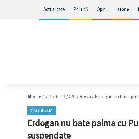
Actualitate
Politică
Opinii
Istorie
Acasă
/
Politică
/
CSI / Rusia
/
Erdogan nu bate palm
CSI / RUSIA
Erdogan nu bate palma cu Put
suspendate