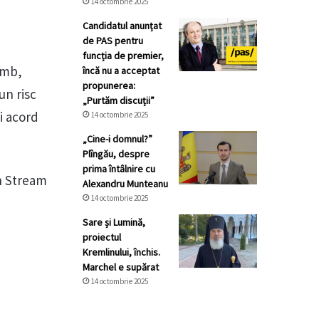
14 octombrie 2025
Candidatul anunțat
de PAS pentru
funcția de premier,
imb,
încă nu a acceptat
propunerea:
un risc
„Purtăm discuții”
i acord
14 octombrie 2025
„Cine-i domnul?”
Plîngău, despre
prima întâlnire cu
h Stream
Alexandru Munteanu
14 octombrie 2025
Sare și Lumină,
proiectul
Kremlinului, închis.
Marchel e supărat
14 octombrie 2025