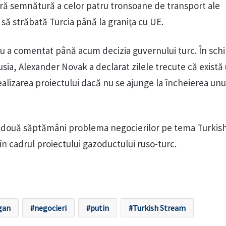
ră semnătură a celor patru tronsoane de transport ale
să străbată Turcia până la graniţa cu UE.
a comentat până acum decizia guvernului turc. În sch
usia, Alexander Novak a declarat zilele trecute că există 
ealizarea proiectului dacă nu se ajunge la încheierea unu
în două săptămâni problema negocierilor pe tema Turkis
în cadrul proiectului gazoductului ruso-turc.
gan
negocieri
putin
Turkish Stream