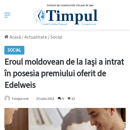
Meniu
Acasă
/
Actualitate
/
Social
SOCIAL
Eroul moldovean de la Iași a intrat
în posesia premiului oferit de
Edelweis
Timpul.md
23 iulie 2013
0
13