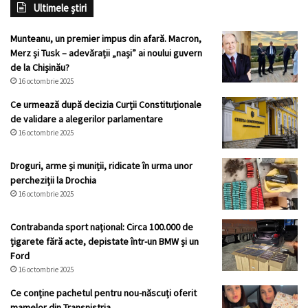
Ultimele știri
Munteanu, un premier impus din afară. Macron,
Merz și Tusk – adevărații „nași” ai noului guvern
de la Chișinău?
16 octombrie 2025
Ce urmează după decizia Curții Constituționale
de validare a alegerilor parlamentare
16 octombrie 2025
Droguri, arme și muniții, ridicate în urma unor
percheziții la Drochia
16 octombrie 2025
Contrabanda sport național: Circa 100.000 de
țigarete fără acte, depistate într-un BMW și un
Ford
16 octombrie 2025
Ce conține pachetul pentru nou-născuți oferit
mamelor din Transnistria