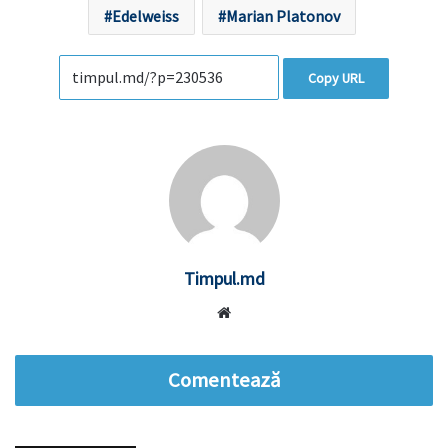
Edelweiss
Marian Platonov
Copy URL
Timpul.md
Website
Comentează