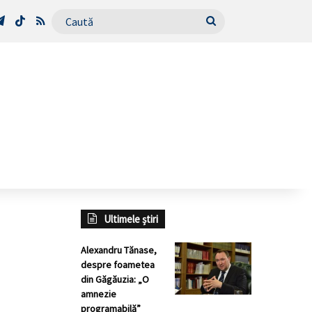
Tube
Telegram
TikTok
RSS
Caută
Ultimele știri
Alexandru Tănase,
despre foametea
din Găgăuzia: „O
amnezie
programabilă”