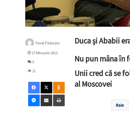
Duca şi Ababii er
Pavel Păduraru
27 februarie 2012
Nu pun mâna în f
0
Unii cred că se fo
11
Facebook
X
Odnoklassniki
al Moscovei
Messenger
Distribuie prin mail
Tipărește
aie