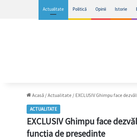
Actualitate
Politică
Opinii
Istorie
Acasă
/
Actualitate
/
EXCLUSIV Ghimpu face dezvălui
ACTUALITATE
EXCLUSIV Ghimpu face dezvălui
funcţia de preşedinte