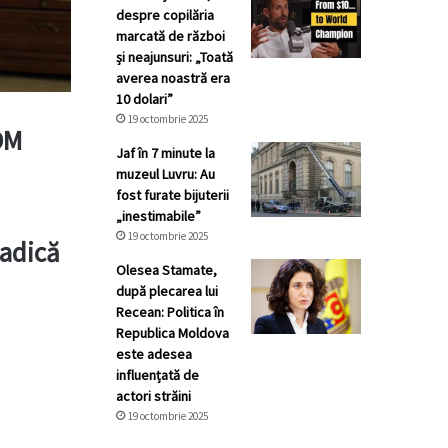
despre copilăria
marcată de război
și neajunsuri: „Toată
averea noastră era
10 dolari”
19 octombrie 2025
LDM
Jaf în 7 minute la
muzeul Luvru: Au
fost furate bijuterii
„inestimabile”
19 octombrie 2025
 adică
Olesea Stamate,
după plecarea lui
Recean: Politica în
Republica Moldova
este adesea
influențată de
actori străini
19 octombrie 2025