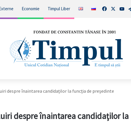
Facebook
X
You
Externe
Economie
Timpul Liber
ri despre înaintarea candidaţilor la funcţia de preşedinte
ri despre înaintarea candidaţilor la