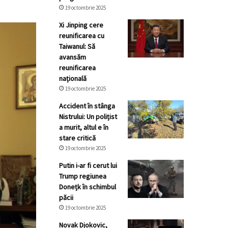
19 octombrie 2025
Xi Jinping cere
reunificarea cu
Taiwanul: Să
avansăm
reunificarea
națională
19 octombrie 2025
Accident în stânga
Nistrului: Un polițist
a murit, altul e în
stare critică
19 octombrie 2025
Putin i-ar fi cerut lui
Trump regiunea
Donețk în schimbul
păcii
19 octombrie 2025
Novak Djokovic,