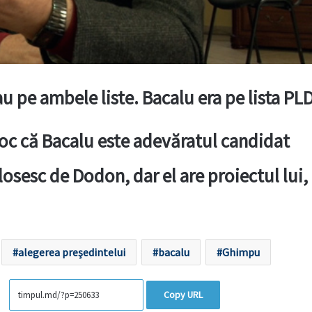
au pe ambele liste. Bacalu era pe lista P
oc că Bacalu este adevăratul candidat
losesc de Dodon, dar el are proiectul lui,
alegerea preşedintelui
bacalu
Ghimpu
Copy URL