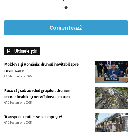
Website
Comentează
Ultimele știri
Moldova și România: drumul inevitabil spre
reunificare
14 octombrie 2025
Racovăț sub asediul gropilor: drumuri
impracticabile și nervi întinși la maxim
14 octombrie 2025
Transportul rutier se scumpește!
14 octombrie 2025