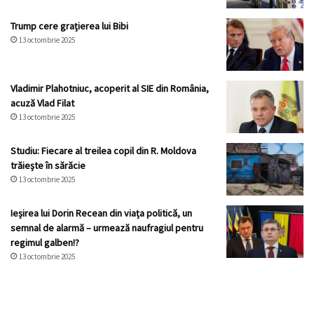
Trump cere grațierea lui Bibi
13 octombrie 2025
Vladimir Plahotniuc, acoperit al SIE din România,
acuză Vlad Filat
13 octombrie 2025
Studiu: Fiecare al treilea copil din R. Moldova
trăiește în sărăcie
13 octombrie 2025
Ieșirea lui Dorin Recean din viața politică, un
semnal de alarmă – urmează naufragiul pentru
regimul galben!?
13 octombrie 2025