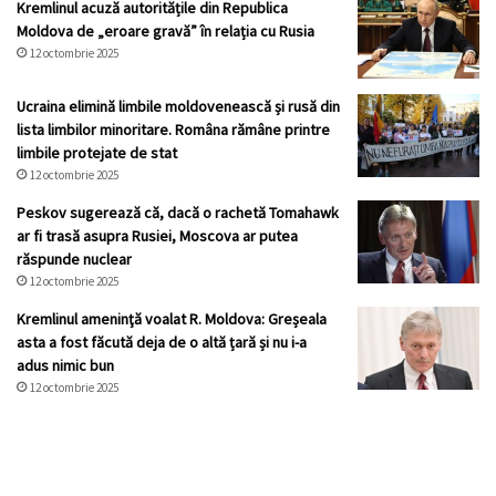
Kremlinul acuză autoritățile din Republica
Moldova de „eroare gravă” în relația cu Rusia
12 octombrie 2025
Ucraina elimină limbile moldovenească și rusă din
lista limbilor minoritare. Româna rămâne printre
limbile protejate de stat
12 octombrie 2025
Peskov sugerează că, dacă o rachetă Tomahawk
ar fi trasă asupra Rusiei, Moscova ar putea
răspunde nuclear
12 octombrie 2025
Kremlinul ameninţă voalat R. Moldova: Greșeala
asta a fost făcută deja de o altă țară și nu i-a
adus nimic bun
12 octombrie 2025