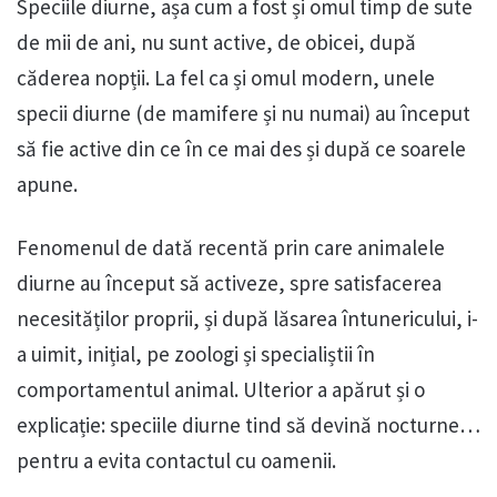
Speciile diurne, așa cum a fost și omul timp de sute
de mii de ani, nu sunt active, de obicei, după
căderea nopții. La fel ca și omul modern, unele
specii diurne (de mamifere și nu numai) au început
să fie active din ce în ce mai des și după ce soarele
apune.
Fenomenul de dată recentă prin care animalele
diurne au început să activeze, spre satisfacerea
necesităților proprii, și după lăsarea întunericului, i-
a uimit, inițial, pe zoologi și specialiștii în
comportamentul animal. Ulterior a apărut și o
explicație: speciile diurne tind să devină nocturne…
pentru a evita contactul cu oamenii.