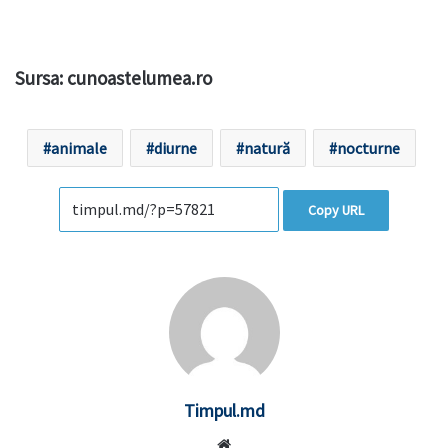
Sursa: cunoastelumea.ro
animale
diurne
natură
nocturne
Copy URL
Timpul.md
Website