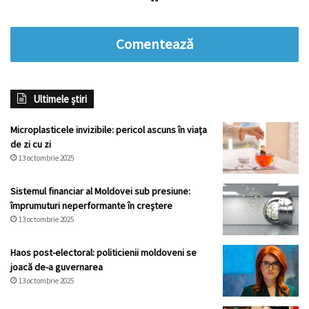
Comentează
Ultimele știri
Microplasticele invizibile: pericol ascuns în viața
de zi cu zi
13 octombrie 2025
Sistemul financiar al Moldovei sub presiune:
împrumuturi neperformante în creștere
13 octombrie 2025
Haos post-electoral: politicienii moldoveni se
joacă de-a guvernarea
13 octombrie 2025