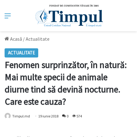
Meniu
Acasă
/
Actualitate
ACTUALITATE
Fenomen surprinzător, în natură:
Mai multe specii de animale
diurne tind să devină nocturne.
Care este cauza?
Timpul.md
19 iunie 2018
0
574