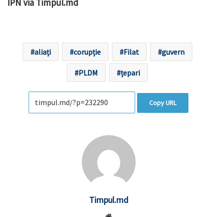
IPN via Timpul.md
aliați
corupție
Filat
guvern
PLDM
țepari
Copy URL
Timpul.md
Website