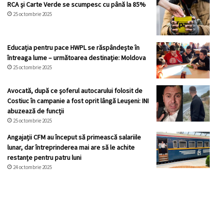
RCA și Carte Verde se scumpesc cu până la 85%
25 octombrie 2025
Educația pentru pace HWPL se răspândește în
întreaga lume – următoarea destinație: Moldova
25 octombrie 2025
Avocată, după ce şoferul autocarului folosit de
Costiuc în campanie a fost oprit lângă Leușeni: INI
abuzează de funcții
25 octombrie 2025
Angajații CFM au început să primească salariile
lunar, dar întreprinderea mai are să le achite
restanțe pentru patru luni
24 octombrie 2025