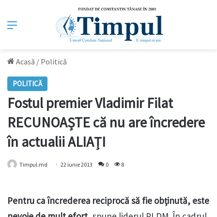
Meniu
Acasă
/
Politică
POLITICĂ
Fostul premier Vladimir Filat
RECUNOAȘTE că nu are încredere
în actualii ALIAȚI
Timpul.md
22 iunie 2013
0
8
Pentru ca încrederea reciprocă să fie obţinută, este
nevoie de mult efort
, spune liderul PLDM. În cadrul