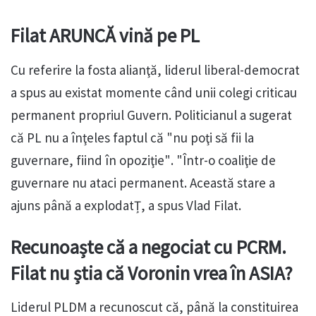
Filat ARUNCĂ vină pe PL
Cu referire la fosta alianţă, liderul liberal-democrat
a spus au existat momente când unii colegi criticau
permanent propriul Guvern. Politicianul a sugerat
că PL nu a înţeles faptul că "nu poţi să fii la
guvernare, fiind în opoziţie". "Într-o coaliţie de
guvernare nu ataci permanent. Această stare a
ajuns până a explodatȚ, a spus Vlad Filat.
Recunoaște că a negociat cu PCRM.
Filat nu știa că Voronin vrea în ASIA?
Liderul PLDM a recunoscut că, până la constituirea