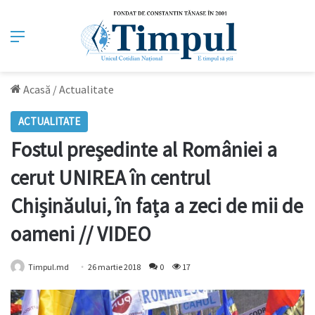
Meniu
Acasă
/
Actualitate
ACTUALITATE
Fostul președinte al României a
cerut UNIREA în centrul
Chișinăului, în fața a zeci de mii de
oameni // VIDEO
Timpul.md
26 martie 2018
0
17