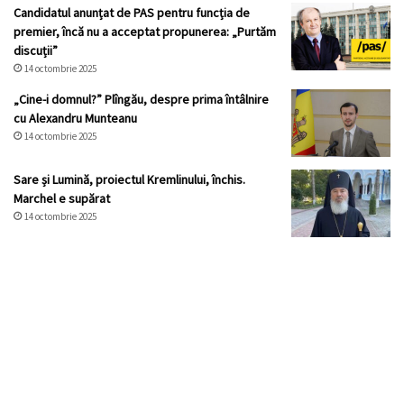
Candidatul anunțat de PAS pentru funcția de
premier, încă nu a acceptat propunerea: „Purtăm
discuții”
14 octombrie 2025
„Cine-i domnul?” Plîngău, despre prima întâlnire
cu Alexandru Munteanu
14 octombrie 2025
Sare și Lumină, proiectul Kremlinului, închis.
Marchel e supărat
14 octombrie 2025