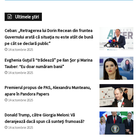
Ultimele știri
Ceban: „Retragerea lui Dorin Recean din fruntea
Guvernului arată că situația nu este atât de bună
pe cât se declară public”
14 octombrie 2025
Evghenia Guțul îi “trădează” pe Ilan Șor și Marina
Tauber: “Eu doar număram banii”
14 octombrie 2025
Premierul propus de PAS, Alexandru Munteanu,
apare în Pandora Papers
14 octombrie 2025
Donald Trump, către Giorgia Meloni: Vă
deranjează dacă spun că sunteți frumoasă?
14 octombrie 2025