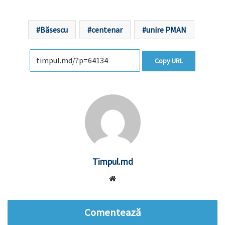
Băsescu
centenar
unire PMAN
Copy URL
Timpul.md
Website
Comentează