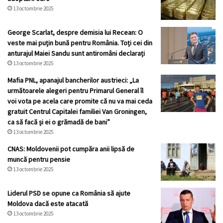
13 octombrie 2025
George Scarlat, despre demisia lui Recean: O
veste mai puțin bună pentru România. Toți cei din
anturajul Maiei Sandu sunt antiromâni declarați
13 octombrie 2025
Mafia PNL, apanajul bancherilor austrieci: „La
următoarele alegeri pentru Primarul General îl
voi vota pe acela care promite că nu va mai ceda
gratuit Centrul Capitalei familiei Van Groningen,
ca să facă și ei o grămadă de bani”
13 octombrie 2025
CNAS: Moldovenii pot cumpăra anii lipsă de
muncă pentru pensie
13 octombrie 2025
Liderul PSD se opune ca România să ajute
Moldova dacă este atacată
13 octombrie 2025