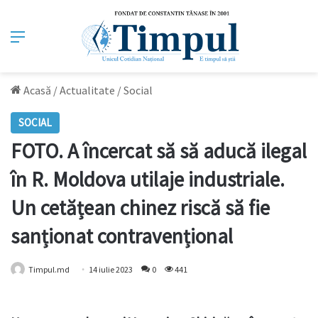
Meniu
Acasă
/
Actualitate
/
Social
SOCIAL
FOTO. A încercat să să aducă ilegal
în R. Moldova utilaje industriale.
Un cetățean chinez riscă să fie
sanționat contravențional
Timpul.md
14 iulie 2023
0
441