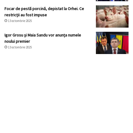
Focar de pestă porcină, depistat la Orhei. Ce
restricții au fost impuse
13 octombrie 2025
Igor Grosu și Maia Sandu vor anunța numele
noului premier
13 octombrie 2025