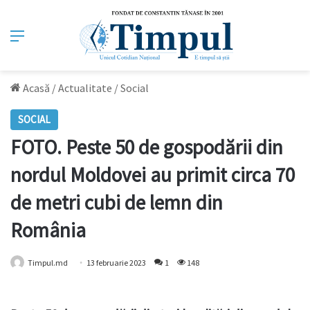
Meniu
Acasă
/
Actualitate
/
Social
SOCIAL
FOTO. Peste 50 de gospodării din
nordul Moldovei au primit circa 70
de metri cubi de lemn din
România
Timpul.md
13 februarie 2023
1
148