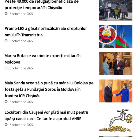
Peste 49.000 de refugiați beneficiază de
protecție temporară în Chișinău
15 octombrie 2025
Promo-LEX a găsit noi încălcări ale drepturilor
omului în Transnistria
15 octombrie 2025
Marea Britanie va trimite experți militari în
Moldova
15 octombrie 2025
Maia Sandu vrea să o pună cu mâna lui Bolojan pe
fosta șefă a Fundației Soros în Moldova în
fruntea ICR Chișinău
15 octombrie 2025
Locuitorii din Căușeni vor plăti mai mult pentru
apă și canalizare: Ce tarife a aprobat ANRE
15 octombrie 2025