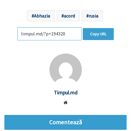
Abhazia
acord
rusia
Copy URL
Timpul.md
Website
Comentează