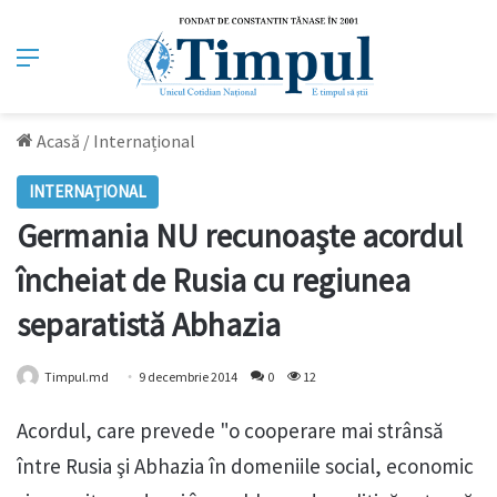
Meniu
Acasă
/
Internațional
INTERNAȚIONAL
Germania NU recunoaşte acordul
încheiat de Rusia cu regiunea
separatistă Abhazia
Timpul.md
9 decembrie 2014
0
12
Acordul, care prevede "o cooperare mai strânsă
între Rusia şi Abhazia în domeniile social, economic