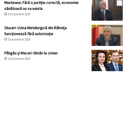
Munteanu: Fără o justiție corectă, economie
sănătoasă nu va exista
23 octombrie 2025
Slusari: Uzina Metalurgică din Râbnița
funcționează fără autorizație
23 octombrie 2025
Plîngău și Macari rămân la ciolan
23 octombrie 2025