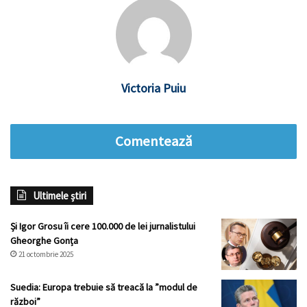
Victoria Puiu
Comentează
Ultimele știri
Și Igor Grosu îi cere 100.000 de lei jurnalistului
Gheorghe Gonța
21 octombrie 2025
Suedia: Europa trebuie să treacă la ”modul de
război”