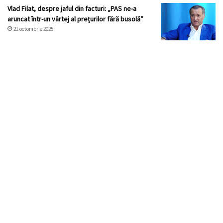
Vlad Filat, despre jaful din facturi: „PAS ne-a
aruncat într-un vârtej al prețurilor fără busolă”
21 octombrie 2025