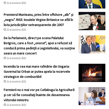
21 octombrie 2025
Premierul Munteanu, prins între offshore „alb” și
„negru”. RISE: Insulele Virgine Britanice se află în
lista jurisdicțiilor netransparente din 2007
21 octombrie 2025
De la Parlament, direct pe scena Palatului:
Botgros, care a fost „onorat”, apoi a refuzat să
conducă prima ședință a Legislativului, va susține
seara un mare concert
21 octombrie 2025
Incendiu la cea mai mare rafinărie din Ungaria:
Guvernul lui Orban ar putea apela la rezervele
strategice de combustibil
21 octombrie 2025
Fermierii nu o mai vor pe Catlabuga la Agricultură
și cer să fie consultați înainte de desemnarea
viitorului ministru
21 octombrie 2025