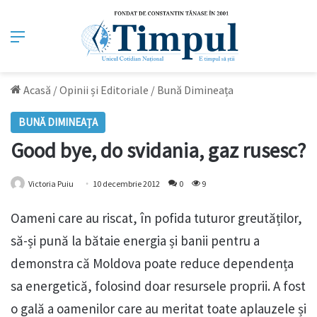
Meniu
Acasă
/
Opinii și Editoriale
/
Bună Dimineața
BUNĂ DIMINEAȚA
Good bye, do svidania, gaz rusesc?
Victoria Puiu
10 decembrie 2012
0
9
Oameni care au riscat, în pofida tuturor greutăților,
să-și pună la bătaie energia și banii pentru a
demonstra că Moldova poate reduce dependența
sa energetică, folosind doar resursele proprii. A fost
o gală a oamenilor care au meritat toate aplauzele și