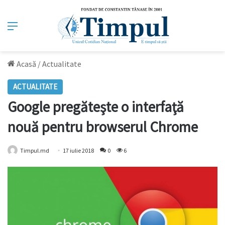
Meniu
Acasă
/
Actualitate
ACTUALITATE
Google pregăteşte o interfaţă
nouă pentru browserul Chrome
Timpul.md
17 iulie 2018
0
6