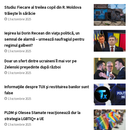
Studiu: Fiecare al treilea copil din R. Moldova
trăiește în sărăcie
13 octombrie 2025
Ieșirea lui Dorin Recean din viața politică, un
semnal de alarmă – urmează naufragiul pentru
regimul galben!?
13 octombrie 2025
Doar un sfert dintre ucraineni îl mai vor pe
Zelenski președinte după război
13 octombrie 2025
Informațiile despre TUX și restituirea banilor sunt
false
13 octombrie 2025
PLDM și Olesea Stamate reacționează dur la
strategia LGBTIQ+ a UE
13 octombrie 2025