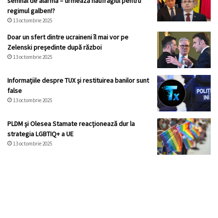
semnal de alarmă – urmează naufragiul pentru
regimul galben!?
13 octombrie 2025
Doar un sfert dintre ucraineni îl mai vor pe
Zelenski președinte după război
13 octombrie 2025
Informațiile despre TUX și restituirea banilor sunt
false
13 octombrie 2025
PLDM și Olesea Stamate reacționează dur la
strategia LGBTIQ+ a UE
13 octombrie 2025