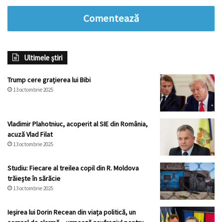
Comentează
Ultimele știri
Trump cere grațierea lui Bibi
13 octombrie 2025
Vladimir Plahotniuc, acoperit al SIE din România,
acuză Vlad Filat
13 octombrie 2025
Studiu: Fiecare al treilea copil din R. Moldova
trăiește în sărăcie
13 octombrie 2025
Ieșirea lui Dorin Recean din viața politică, un