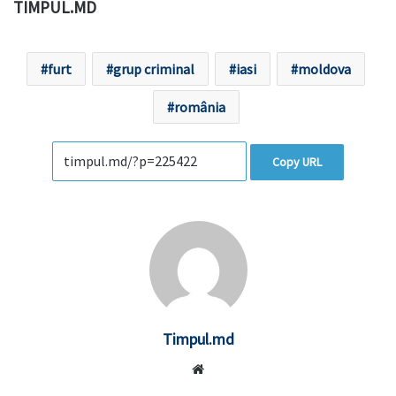
TIMPUL.MD
furt
grup criminal
iasi
moldova
românia
Copy URL
Timpul.md
Website