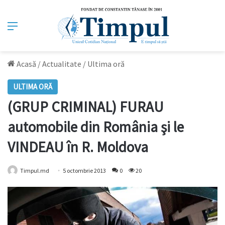
Meniu
Acasă
/
Actualitate
/
Ultima oră
ULTIMA ORĂ
(GRUP CRIMINAL) FURAU
automobile din România şi le
VINDEAU în R. Moldova
Timpul.md
5 octombrie 2013
0
20