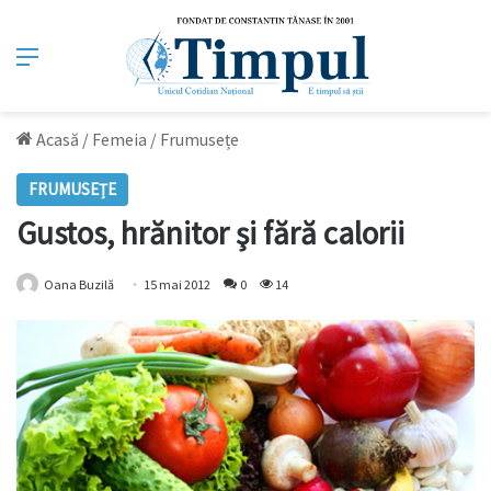
Meniu
Acasă
/
Femeia
/
Frumusețe
FRUMUSEȚE
Gustos, hrănitor şi fără calorii
Oana Buzilă
15 mai 2012
0
14