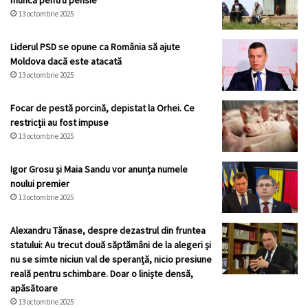
muncă pentru pensie
13 octombrie 2025
Liderul PSD se opune ca România să ajute
Moldova dacă este atacată
13 octombrie 2025
Focar de pestă porcină, depistat la Orhei. Ce
restricții au fost impuse
13 octombrie 2025
Igor Grosu și Maia Sandu vor anunța numele
noului premier
13 octombrie 2025
Alexandru Tănase, despre dezastrul din fruntea
statului: Au trecut două săptămâni de la alegeri și
nu se simte niciun val de speranță, nicio presiune
reală pentru schimbare. Doar o liniște densă,
apăsătoare
13 octombrie 2025