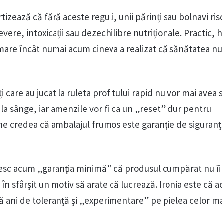
tizează că fără aceste reguli, unii părinți sau bolnavi ris
vere, intoxicații sau dezechilibre nutriționale. Practic, 
e mare încât numai acum cineva a realizat că sănătatea n
i care au jucat la ruleta profitului rapid nu vor mai avea 
at la sânge, iar amenzile vor fi ca un „reset” dur pentru
e credea că ambalajul frumos este garanție de siguranță
rimesc acum „garanția minimă” că produsul cumpărat nu î
au în sfârșit un motiv să arate că lucrează. Ironia este că 
 ani de toleranță și „experimentare” pe pielea celor mai 