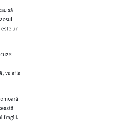
cau să
haosul
u este un
scuze:
, va afla
i omoară
această
fragili.