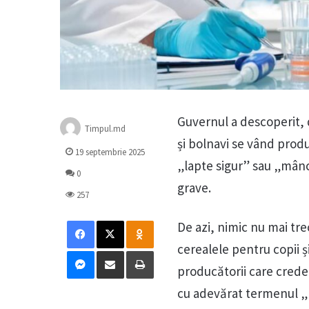
Guvernul a descoperit, 
Timpul.md
și bolnavi se vând produ
19 septembrie 2025
„lapte sigur” sau „mânca
0
grave.
257
Facebook
X
Odnoklassniki
De azi, nimic nu mai tre
cerealele pentru copii și
Messenger
Distribuie prin mail
Tipărește
producătorii care crede
cu adevărat termenul „r