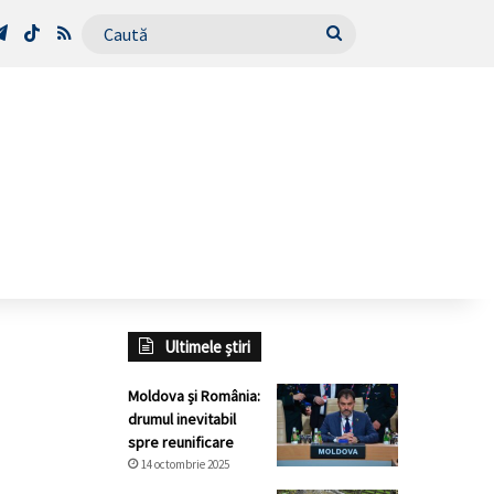
Tube
Telegram
TikTok
RSS
Caută
Ultimele știri
Moldova și România:
drumul inevitabil
spre reunificare
14 octombrie 2025