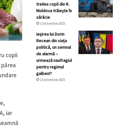
treilea copil din R.
Moldova trăiește în
sărăcie
13 octombrie 2025
Ieșirea lui Dorin
Recean din viața
politică, un semnal
de alarmă –
ru copii
urmează naufragiul
e părea
pentru regimul
galben!?
cundare
13 octombrie 2025
te,
A, iar
înseamnă