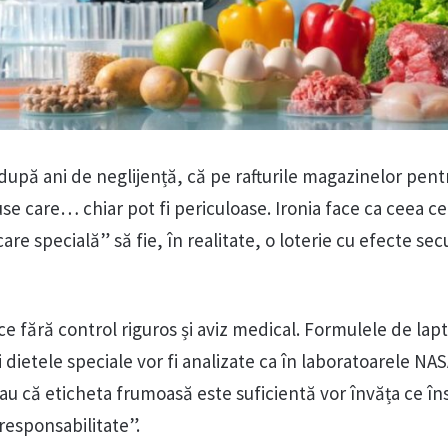
după ani de neglijență, că pe rafturile magazinelor pent
se care… chiar pot fi periculoase. Ironia face ca ceea c
re specială” să fie, în realitate, o loterie cu efecte se
ce fără control riguros și aviz medical. Formulele de lap
 dietele speciale vor fi analizate ca în laboratoarele NAS
au că eticheta frumoasă este suficientă vor învăța ce 
esponsabilitate”.