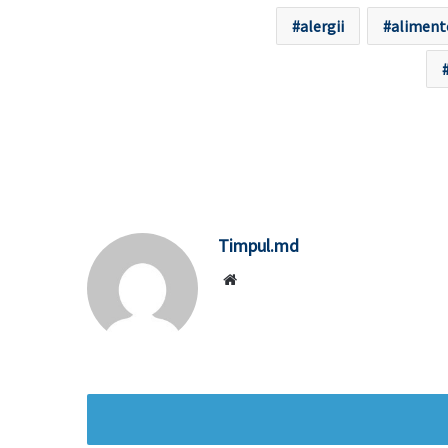
alergii
alimente
Timpul.md
Website