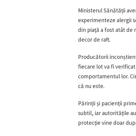
Ministerul Sănătății aver
experimenteze alergii se
din piață a fost atât d
decor de raft.
Producătorii inconștienț
fiecare lot va fi verific
comportamentul lor. Cin
că nu este.
Părinții și pacienții p
subtil, iar autoritățile 
protecție vine doar după