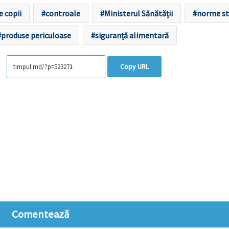
 copii
controale
Ministerul Sănătății
norme st
produse periculoase
siguranță alimentară
Copy URL
Comentează