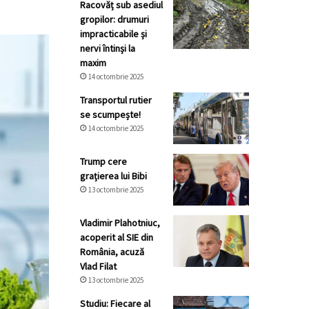
Racovăț sub asediul
gropilor: drumuri
impracticabile și
nervi întinși la
maxim
14 octombrie 2025
Transportul rutier
se scumpește!
14 octombrie 2025
Trump cere
grațierea lui Bibi
13 octombrie 2025
Vladimir Plahotniuc,
acoperit al SIE din
România, acuză
Vlad Filat
13 octombrie 2025
Studiu: Fiecare al