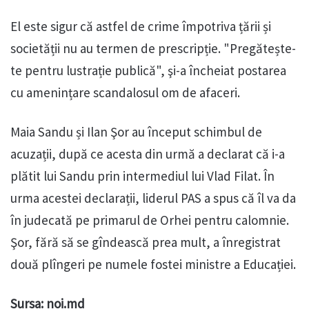
El este sigur că astfel de crime împotriva țării și
societății nu au termen de prescripție. "Pregătește-
te pentru lustrație publică", şi-a încheiat postarea
cu amenințare scandalosul om de afaceri.
Maia Sandu și Ilan Şor au început schimbul de
acuzații, după ce acesta din urmă a declarat că i-a
plătit lui Sandu prin intermediul lui Vlad Filat. În
urma acestei declarații, liderul PAS a spus că îl va da
în judecată pe primarul de Orhei pentru calomnie.
Şor, fără să se gîndească prea mult, a înregistrat
două plîngeri pe numele fostei ministre a Educației.
Sursa: noi.md