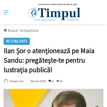
Meniu
Acasă
/
Actualitate
ACTUALITATE
Ilan Șor o atenționează pe Maia
Sandu: pregătește-te pentru
lustrația publică!
Timpul.md
29 iunie 2018
0
14