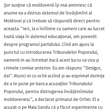
Şor susţine că moldovenii își mai amintesc că
anume ea a distrus sistemul de învățămînt al
Moldovei și că trebuie să răspundă direct pentru
aceasta. "Ieri, la o întîlnire cu oameni care au lucrat
toată viața în sistemul educațional, am povestit
despre programul partidului. Cînd am ajuns la
punctul cu introducerea Tribunalelor Poporului,
oamenii m-au întrebat dacă acest lucru va viza și
crimele comise anterior. Eu am răspuns: "Desigur,
da!". Atunci ei cu ochii arzînd și-au exprimat dorința
de a te pune pe banca acuzaţilor Tribunalului
Poporului, pentru distrugerea învățămîntului
moldovenesc", a declarat primarul de Orhei. El a
acuzat-o pe Maia Sandu că a făcut experimente cu