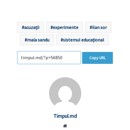
acuzații
experimente
ilan sor
maia sandu
sistemul educațional
Copy URL
Timpul.md
Website