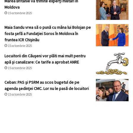
Marea Britanie va trimite experți militari în
Moldova
15 octombrie 2025
Maia Sandu vrea să o pună cu mâna lui Bolojan pe
fosta șefă a Fundației Soros în Moldova în
fruntea ICR Chișinău
15 octombrie 2025
Locuitorii din Căușeni vor plăti mai mult pentru
apă și canalizare: Ce tarife a aprobat ANRE
15 octombrie 2025
Ceban: PAS și PSRM au scos bugetul de pe
agenda ședinței CMC. Lor nu le pasă de locuitori
15 octombrie 2025