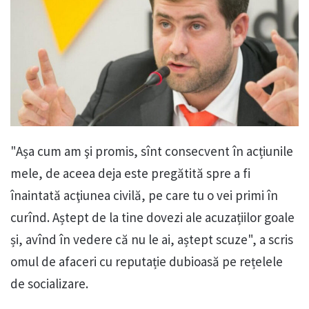
"Așa cum am şi promis, sînt consecvent în acțiunile
mele, de aceea deja este pregătită spre a fi
înaintată acţiunea civilă, pe care tu o vei primi în
curînd. Aștept de la tine dovezi ale acuzațiilor goale
și, avînd în vedere că nu le ai, aștept scuze", a scris
omul de afaceri cu reputație dubioasă pe rețelele
de socializare.