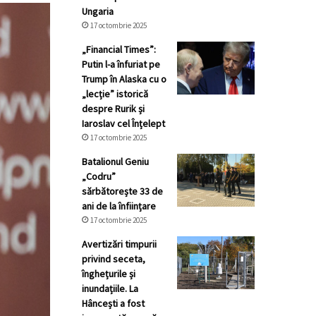
Ungaria
17 octombrie 2025
„Financial Times”:
Putin l-a înfuriat pe
Trump în Alaska cu o
„lecție” istorică
despre Rurik și
Iaroslav cel Înțelept
17 octombrie 2025
Batalionul Geniu
„Codru”
sărbătorește 33 de
ani de la înființare
17 octombrie 2025
Avertizări timpurii
privind seceta,
înghețurile și
inundațiile. La
Hâncești a fost