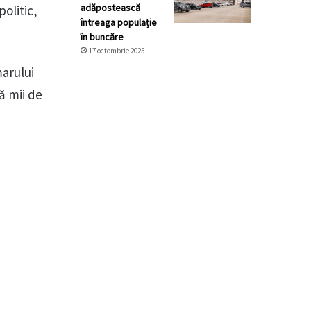
adăpostească
politic,
întreaga populație
în buncăre
17 octombrie 2025
marului
ă mii de