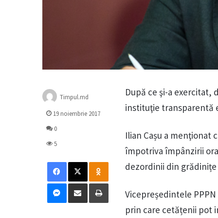
După ce şi-a exercitat, 
Timpul.md
instituţie transparentă 
19 noiembrie 2017
0
Ilian Cașu a menţionat c
5
împotriva împânzirii ora
Facebook
X
Odnoklassniki
dezordinii din grădinițe 
Messenger
Distribuie prin mail
Tipărește
Vicepreședintele PPPN 
prin care cetățenii pot i