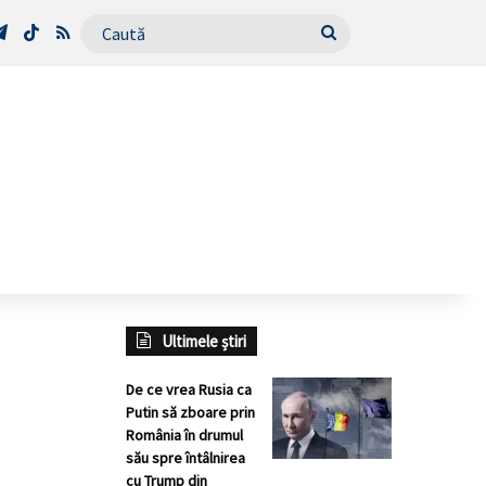
Tube
Telegram
TikTok
RSS
Caută
Ultimele știri
De ce vrea Rusia ca
Putin să zboare prin
România în drumul
său spre întâlnirea
cu Trump din