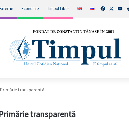
Facebook
X
You
Externe
Economie
Timpul Liber
o Primărie transparentă
 Primărie transparentă