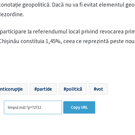
 conotație geopolitică. Dacă nu va fi evitat elementul geo
dezordine.
 participare la referendumul local privind revocarea pri
 Chișinău constituia 1,45%, ceea ce reprezintă peste nou
nticorupţie
partide
politică
vot
Copy URL