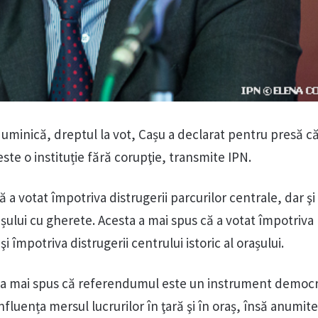
duminică, dreptul la vot, Cașu a declarat pentru presă c
este o instituție fără corupţie, transmite IPN.
ă a votat împotriva distrugerii parcurilor centrale, dar şi
șului cu gherete. Acesta a mai spus că a votat împotriva
şi împotriva distrugerii centrului istoric al orașului.
a mai spus că referendumul este un instrument democr
nfluența mersul lucrurilor în ţară şi în oraș, însă anumit