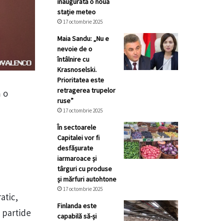
inaugurată o nouă
stație meteo
17 octombrie 2025
Maia Sandu: „Nu e
nevoie de o
întâlnire cu
Krasnoselski.
Prioritatea este
retragerea trupelor
ă o
ruse”
17 octombrie 2025
În sectoarele
Capitalei vor fi
desfășurate
iarmaroace și
târguri cu produse
și mărfuri autohtone
17 octombrie 2025
atic,
Finlanda este
e partide
capabilă să-și