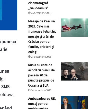
cinematograf
„Gaudeamus”
25 decembrie 2025
Mesaje de Crăciun
2025. Cele mai
frumoase felicitări,
mesaje și urări de
esupuneau
Crăciun pentru
familie, prieteni și
arie
colegi
24 decembrie 2025
Rusia nu este de
acord cu planul de
unea
pace în 20 de
ții
puncte propus de
Ucraina și SUA
, SMS-
24 decembrie 2025
Moldova.
Ambasadoarea UE,
mesaj pentru
cepând
moldoveni de