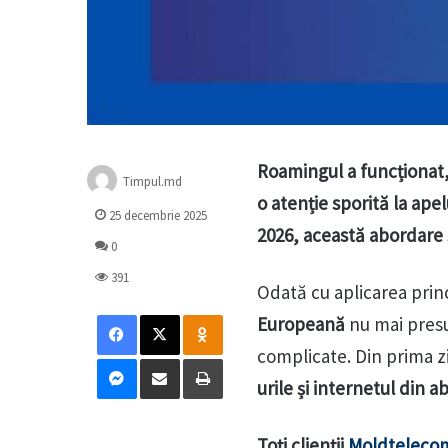
Roamingul a funcționat,
Timpul.md
o atenție sporită la ap
25 decembrie 2025
2026, această abordare 
0
391
Odată cu aplicarea prin
Facebook
X
Odnoklassniki
Europeană
nu mai presu
complicate. Din prima zi
Messenger
Distribuie prin mail
Tipărește
urile și internetul din
Toți clienții
Moldteleco