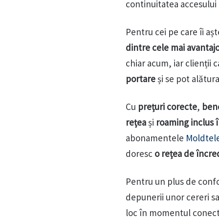
continuitatea accesului 
Pentru cei pe care îi a
dintre cele mai avanta
chiar acum, iar clienții
portare
și se pot alătur
Cu
prețuri corecte
,
bene
rețea
și
roaming inclus
abonamentele
Moldtel
doresc
o rețea de încred
Pentru un plus de conf
depunerii unor cereri sa
loc în momentul conectăr