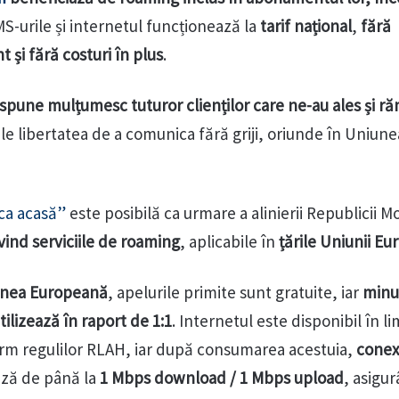
S-urile și internetul funcționează la
tarif național
,
fără
și fără costuri în plus
.
spune mulțumesc tuturor clienților care ne-au ales și r
-le libertatea de a comunica fără griji, oriunde în Uniune
ca acasă”
este posibilă ca urmare a alinierii Republicii 
vind serviciile de roaming
, aplicabile în
țările Uniunii E
iunea Europeană
, apelurile primite sunt gratuite, iar
minut
tilizează în raport de 1:1
. Internetul este disponibil în li
orm regulilor RLAH, iar după consumarea acestuia,
conex
teză de până la
1 Mbps download / 1 Mbps upload
, asigu