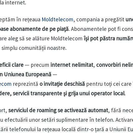
la internet.
șteptăm în rețeaua
Moldtelecom
, compania a pregătit
un
joase abonamente de pe piață
. Abonamentele pot fi cons
 care aleg să se alăture Moldtelecom
își pot păstra număr
a simplu comunității noastre.
ficii clare
— precum
internet nelimitat
,
convorbiri neli
 în Uniunea Europeană
—
ecom
reprezintă
o invitație deschisă
pentru toți cei care 
ere, servicii transparente și grija unui operator local
.
ort,
serviciul de roaming se activează automat
, fără nec
u efectuării unor setări suplimentare în telefon. Activar
ii telefonului la rețeaua locală dintr-o țară a Uniunii 