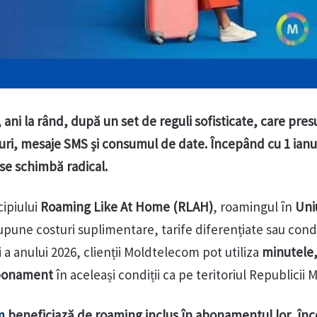
 ani la rând, după un set de reguli sofisticate, care pr
eluri, mesaje SMS și consumul de date. Începând cu 1 ianu
se schimbă radical.
cipiului
Roaming Like At Home (RLAH)
, roamingul în
Uni
pune costuri suplimentare, tarife diferențiate sau condi
 a anului 2026, clienții Moldtelecom pot utiliza
minutele
 abonament
în aceleași condiții ca pe teritoriul Republicii 
m
beneficiază de roaming inclus în abonamentul lor, în