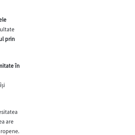
ele
ultate
ul prin
mitate în
își
esitatea
ea are
Europene.