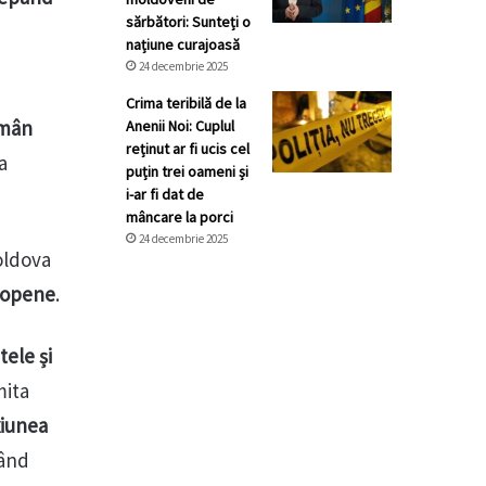
sărbători: Sunteți o
națiune curajoasă
24 decembrie 2025
Crima teribilă de la
ămân
Anenii Noi: Cuplul
reținut ar fi ucis cel
a
puțin trei oameni și
i-ar fi dat de
mâncare la porci
24 decembrie 2025
Moldova
uropene
.
ele și
mita
iunea
rând