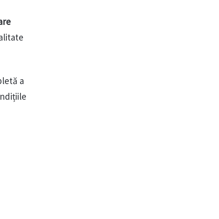
are
alitate
letă a
dițiile