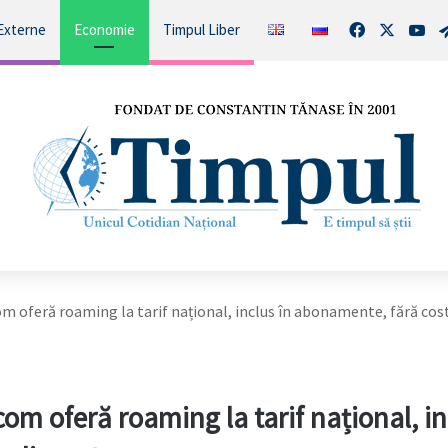
Facebook
X
You
Externe
Economie
Timpul Liber
m oferă roaming la tarif național, inclus în abonamente, fără cos
om oferă roaming la tarif național, in