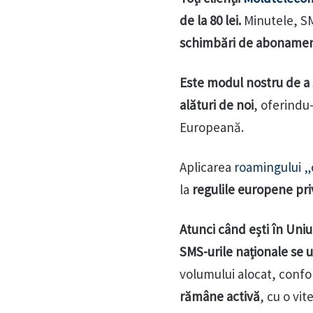
de la 80 lei.
Minutele, SM
schimbări de abonament 
Este modul nostru de a 
alături de noi
, oferindu
Europeană.
Aplicarea
roamingului „
la
regulile europene pri
Atunci când ești în Un
SMS-urile naționale se u
volumului alocat, conf
rămâne activă
, cu o vi