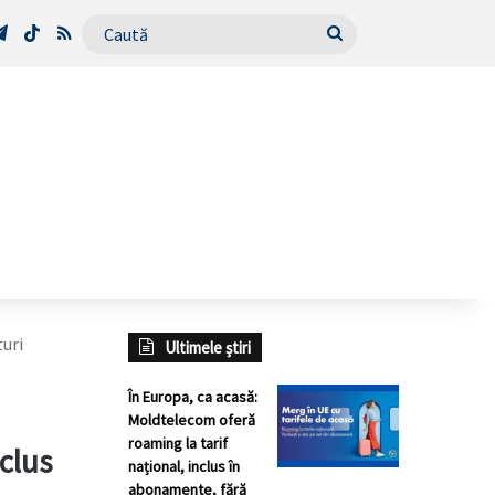
Tube
Telegram
TikTok
RSS
Caută
turi
Ultimele știri
În Europa, ca acasă:
Moldtelecom oferă
roaming la tarif
clus
național, inclus în
abonamente, fără