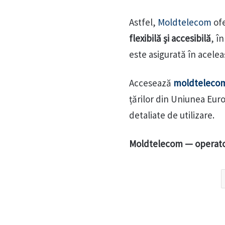
Astfel,
Moldtelecom
ofe
flexibilă și accesibilă
, î
este asigurată în acelea
Accesează
moldteleco
țărilor din Uniunea Eur
detaliate de utilizare.
Moldtelecom — operato