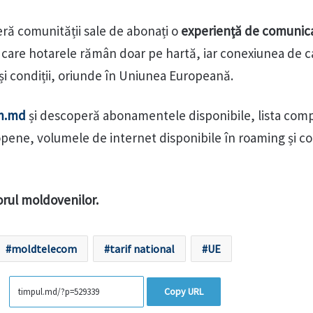
ră comunității sale de abonați o
experiență de comunic
n care hotarele rămân doar pe hartă, iar conexiunea de c
și condiții, oriunde în Uniunea Europeană.
m.md
și descoperă abonamentele disponibile, lista comp
opene, volumele de internet disponibile în roaming și con
rul moldovenilor.
moldtelecom
tarif national
UE
Copy URL