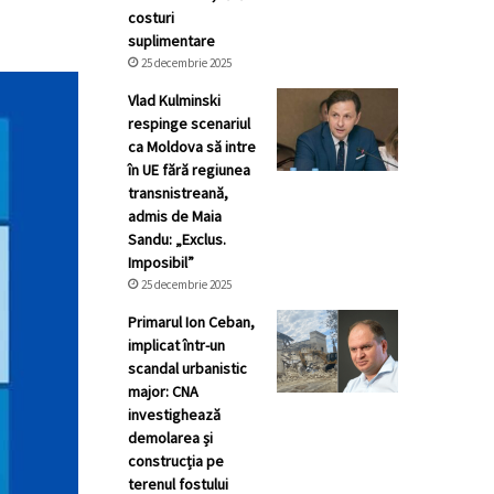
costuri
suplimentare
25 decembrie 2025
Vlad Kulminski
respinge scenariul
ca Moldova să intre
în UE fără regiunea
transnistreană,
admis de Maia
Sandu: „Exclus.
Imposibil”
25 decembrie 2025
Primarul Ion Ceban,
implicat într-un
scandal urbanistic
major: CNA
investighează
demolarea și
construcția pe
terenul fostului