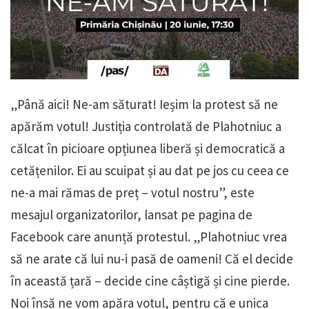
„Până aici! Ne-am săturat! Ieșim la protest să ne
apărăm votul! Justiția controlată de Plahotniuc a
călcat în picioare opțiunea liberă și democratică a
cetățenilor. Ei au scuipat și au dat pe jos cu ceea ce
ne-a mai rămas de preț – votul nostru”, este
mesajul organizatorilor, lansat pe pagina de
Facebook care anunță protestul. „Plahotniuc vrea
să ne arate că lui nu-i pasă de oameni! Că el decide
în această țară – decide cine câștigă și cine pierde.
Noi însă ne vom apăra votul, pentru că e unica