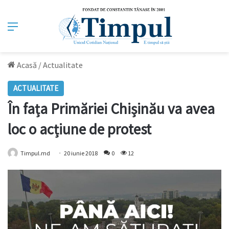
Meniu
Acasă
/
Actualitate
ACTUALITATE
În fața Primăriei Chișinău va avea
loc o acțiune de protest
Timpul.md
20 iunie 2018
0
12