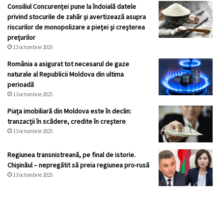
Consiliul Concurenței pune la îndoială datele
privind stocurile de zahăr şi avertizează asupra
riscurilor de monopolizare a pieţei şi creşterea
preţurilor
13 octombrie 2025
România a asigurat tot necesarul de gaze
naturale al Republicii Moldova din ultima
perioadă
13 octombrie 2025
Piața imobiliară din Moldova este în declin:
tranzacții în scădere, credite în creștere
13 octombrie 2025
Regiunea transnistreană, pe final de istorie.
Chișinăul – nepregătit să preia regiunea pro-rusă
13 octombrie 2025