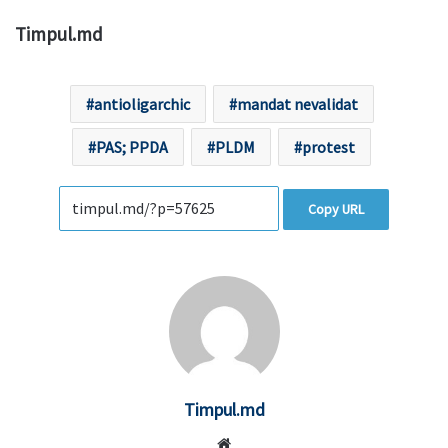
Timpul.md
antioligarchic
mandat nevalidat
PAS; PPDA
PLDM
protest
Copy URL
Timpul.md
Website