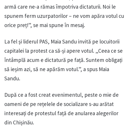
armă care ne-a rămas împotriva dictaturii. Noi le
spunem ferm uzurpatorilor – ne vom apăra votul cu
orice preț!”, se mai spune în mesaj.
La fel și liderul PAS, Maia Sandu invită pe locuitorii
capitalei la protest ca să-și apere votul. „Ceea ce se
întâmplă acum e dictatură pe față. Suntem obligați
să ieșim azi, să ne apărăm votul.”, a spus Maia
Sandu.
După ce a fost creat evenimentul, peste o mie de
oameni de pe rețelele de socializare s-au arătat
interesați de protestul față de anularea alegerilor
din Chișinău.