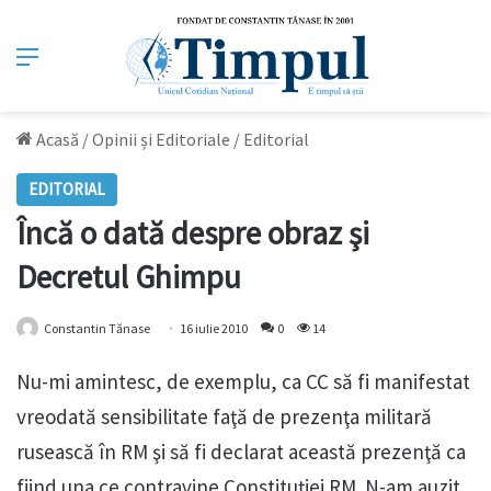
Meniu
Acasă
/
Opinii și Editoriale
/
Editorial
EDITORIAL
Încă o dată despre obraz şi
Decretul Ghimpu
Constantin Tănase
16 iulie 2010
0
14
Nu-mi amintesc, de exemplu, ca CC să fi manifestat
vreodată sensibilitate faţă de prezenţa militară
rusească în RM şi să fi declarat această prezenţă ca
fiind una ce contravine Constituţiei RM. N-am auzit,