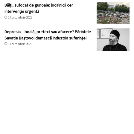
Bălți, sufocat de gunoaie: localnicii cer
intervenție urgentă
17 octombrie 2025
Depresia – boală, pretext sau afacere? Părintele
Savatie Baștovoi demască industria suferinței
17 octombrie 2025