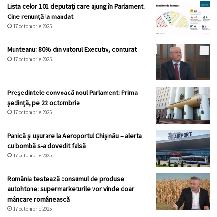
Lista celor 101 deputați care ajung în Parlament.
Cine renunță la mandat
17 octombrie 2025
Munteanu: 80% din viitorul Executiv, conturat
17 octombrie 2025
Președintele convoacă noul Parlament: Prima
ședință, pe 22 octombrie
17 octombrie 2025
Panicǎ și ușurare la Aeroportul Chișinău – alerta
cu bombă s-a dovedit falsă
17 octombrie 2025
România testează consumul de produse
autohtone: supermarketurile vor vinde doar
mâncare românească
17 octombrie 2025