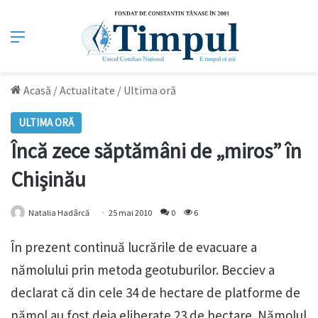
Meniu
Acasă
/
Actualitate
/
Ultima oră
ULTIMA ORĂ
Încă zece săptămâni de „miros” în
Chişinău
Natalia Hadârcă
25 mai 2010
0
6
În prezent continuă lucrările de evacuare a
nămolului prin metoda geotuburilor. Becciev a
declarat că din cele 34 de hectare de platforme de
nămol au fost deja eliberate 23 de hectare. Nămolul