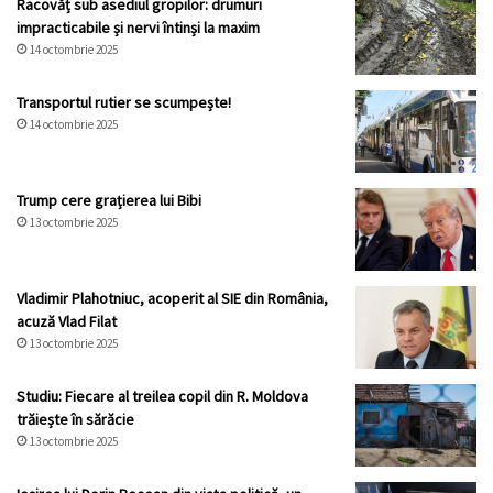
Racovăț sub asediul gropilor: drumuri
impracticabile și nervi întinși la maxim
14 octombrie 2025
Transportul rutier se scumpește!
14 octombrie 2025
Trump cere grațierea lui Bibi
13 octombrie 2025
Vladimir Plahotniuc, acoperit al SIE din România,
acuză Vlad Filat
13 octombrie 2025
Studiu: Fiecare al treilea copil din R. Moldova
trăiește în sărăcie
13 octombrie 2025