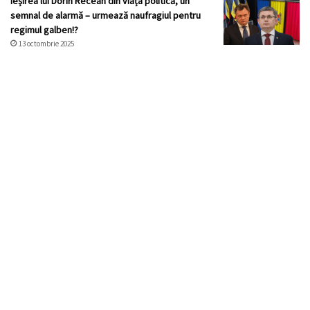
Ieșirea lui Dorin Recean din viața politică, un
semnal de alarmă – urmează naufragiul pentru
regimul galben!?
13 octombrie 2025