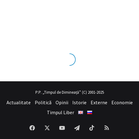
seks tecrübesinin ve üst
sex izle
seviye olduğu dışarıdan bakıldığı
P.P. „Timpul de Dimineață” (C) 2001-2025
Actualitate
Politică
Opinii
Istorie
Externe
Economie
Timpul Liber
Facebook
X
YouTube
Telegram
TikTok
RSS