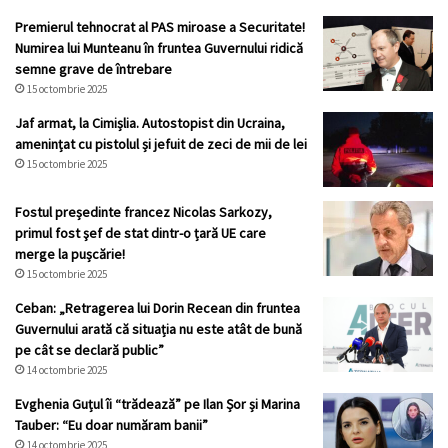
Premierul tehnocrat al PAS miroase a Securitate!
Numirea lui Munteanu în fruntea Guvernului ridică
semne grave de întrebare
15 octombrie 2025
Jaf armat, la Cimișlia. Autostopist din Ucraina,
amenințat cu pistolul și jefuit de zeci de mii de lei
15 octombrie 2025
Fostul președinte francez Nicolas Sarkozy,
primul fost şef de stat dintr-o țară UE care
merge la pușcărie!
15 octombrie 2025
Ceban: „Retragerea lui Dorin Recean din fruntea
Guvernului arată că situația nu este atât de bună
pe cât se declară public”
14 octombrie 2025
Evghenia Guțul îi “trădează” pe Ilan Șor și Marina
Tauber: “Eu doar număram banii”
14 octombrie 2025