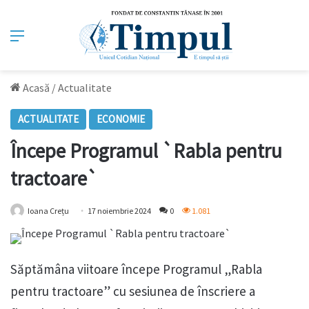
Meniu
Acasă
/
Actualitate
ACTUALITATE
ECONOMIE
Începe Programul `Rabla pentru
tractoare`
Ioana Crețu
17 noiembrie 2024
0
1.081
Săptămâna viitoare începe Programul „Rabla
pentru tractoare” cu sesiunea de înscriere a