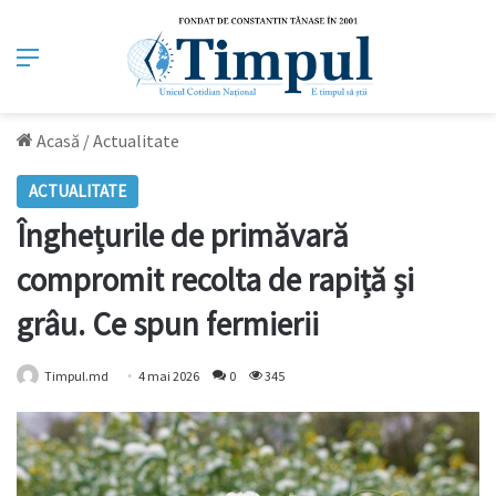
Meniu
Acasă
/
Actualitate
ACTUALITATE
Înghețurile de primăvară
compromit recolta de rapiță și
grâu. Ce spun fermierii
Timpul.md
4 mai 2026
0
345