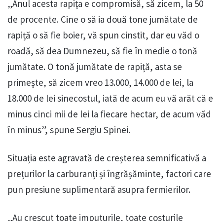
„Anul acesta rapița e compromisă, să zicem, la 50
de procente. Cine o să ia două tone jumătate de
rapiță o să fie boier, vă spun cinstit, dar eu văd o
roadă, să dea Dumnezeu, să fie în medie o tonă
jumătate. O tonă jumătate de rapiță, asta se
primește, să zicem vreo 13.000, 14.000 de lei, la
18.000 de lei sinecostul, iată de acum eu vă arăt că e
minus cinci mii de lei la fiecare hectar, de acum văd
în minus”, spune Sergiu Spinei.
Situația este agravată de creșterea semnificativă a
prețurilor la carburanți și îngrășăminte, factori care
pun presiune suplimentară asupra fermierilor.
„Au crescut toate imputurile, toate costurile