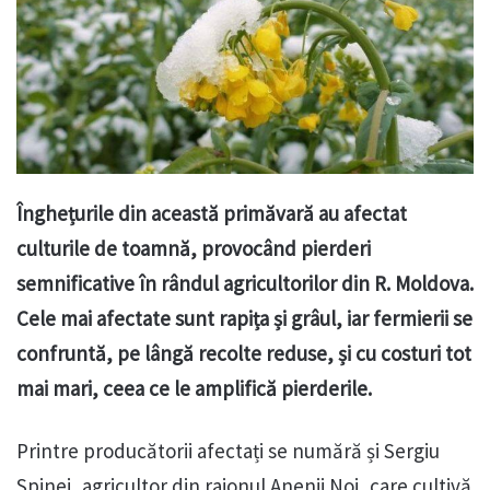
Înghețurile din această primăvară au afectat
culturile de toamnă, provocând pierderi
semnificative în rândul agricultorilor din R. Moldova.
Cele mai afectate sunt rapița și grâul, iar fermierii se
confruntă, pe lângă recolte reduse, și cu costuri tot
mai mari, ceea ce le amplifică pierderile.
Printre producătorii afectați se numără și Sergiu
Spinei, agricultor din raionul Anenii Noi, care cultivă