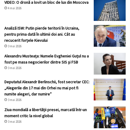
VIDEO: O dronă a lovit un bloc de lux din Moscova
4 mai 2026
Analiză ISW: Putin pierde teritorii în Ucraina,
pentru prima dată în ultimii doi ani. Cât au
recucerit forțele Kievului
3 mai 2026
Alexandru Musteața: Numele Evgheniei Guțul nu a
fost pe masa negocierilor dintre SIS și FSB
3 mai 2026
Deputatul Alexandr Berlinschii, fost secretar CEC:
„Alegerile din 17 mai din Orhei nu mai pot fi
numite alegeri, dar numire”
3 mai 2026
Ziua mondială a libertății presei, marcată într-un
moment critic la nivel global
3 mai 2026