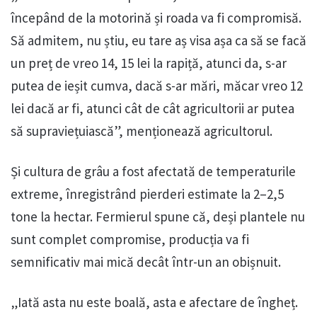
începând de la motorină și roada va fi compromisă.
Să admitem, nu știu, eu tare aș visa așa ca să se facă
un preț de vreo 14, 15 lei la rapiță, atunci da, s-ar
putea de ieșit cumva, dacă s-ar mări, măcar vreo 12
lei dacă ar fi, atunci cât de cât agricultorii ar putea
să supraviețuiască”, menționează agricultorul.
Și cultura de grâu a fost afectată de temperaturile
extreme, înregistrând pierderi estimate la 2–2,5
tone la hectar. Fermierul spune că, deși plantele nu
sunt complet compromise, producția va fi
semnificativ mai mică decât într-un an obișnuit.
„Iată asta nu este boală, asta e afectare de îngheț.