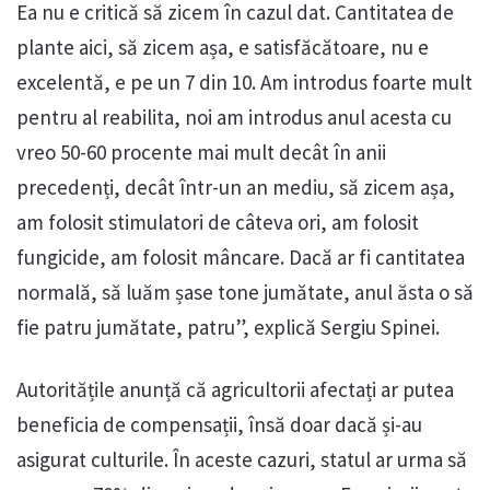
Ea nu e critică să zicem în cazul dat. Cantitatea de
plante aici, să zicem așa, e satisfăcătoare, nu e
excelentă, e pe un 7 din 10. Am introdus foarte mult
pentru al reabilita, noi am introdus anul acesta cu
vreo 50-60 procente mai mult decât în anii
precedenți, decât într-un an mediu, să zicem așa,
am folosit stimulatori de câteva ori, am folosit
fungicide, am folosit mâncare. Dacă ar fi cantitatea
normală, să luăm șase tone jumătate, anul ăsta o să
fie patru jumătate, patru”, explică Sergiu Spinei.
Autoritățile anunță că agricultorii afectați ar putea
beneficia de compensații, însă doar dacă și-au
asigurat culturile. În aceste cazuri, statul ar urma să