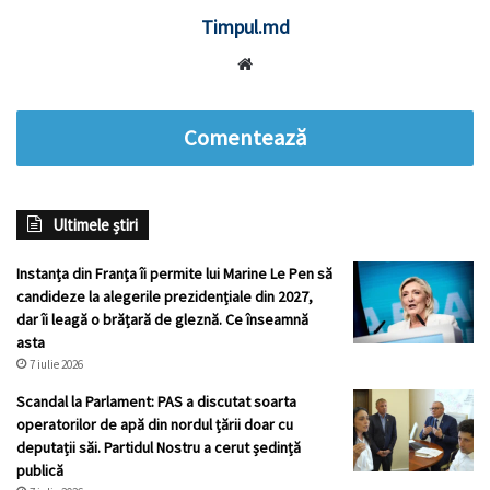
Timpul.md
Website
Comentează
Ultimele știri
Instanța din Franța îi permite lui Marine Le Pen să
candideze la alegerile prezidențiale din 2027,
dar îi leagă o brățară de gleznă. Ce înseamnă
asta
7 iulie 2026
Scandal la Parlament: PAS a discutat soarta
operatorilor de apă din nordul țării doar cu
deputații săi. Partidul Nostru a cerut ședință
publică