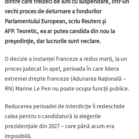
dintre care treizeci de luni cu suspendare, într-un
vechi proces de deturnare a fondurilor
Parlamentului European, scriu Reuters și
AFP.
Teoretic, ea ar putea candida din nou la
președinție, dar lucrurile sunt neclare.
O decizie a instanței franceze a redus marți, la un
proces judecat în apel, perioada în care lidera
extremei drepte franceze (Adunarea Națională –
RN) Marine Le Pen nu poate ocupa funcții publice.
Reducerea perioadei de interdicție îi redeschide
calea pentru o candidatură la alegerile
prezidențiale din 2027 – care până acum era
imposibilă.