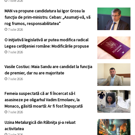
7 iulie 2026
MAN va propune candidatura lui Igor Grosu la
funcția de prim-ministru. Ceban: „Asumați-vă, vă
rog frumos, responsabilitatea”
7 iulie 2026
O inițiativă legislativă ar putea modifica radical
Legea cetățeniei române: Modificările propuse
7 iulie 2026
Vasile Costiuc: Maia Sandu are candidat la funcția
de premier, dar nu are majoritate
7 iulie 2026
Femeia suspectată că ar fi încercat să-l
asasineze pe oligarhul Vadim Ermolaev, la
Monaco, găsită moartă: Ar fi fost împușcată
7 iulie 2026
Uzina Metalurgică din Râbnița și-a reluat
activitatea
7 iulie 2026