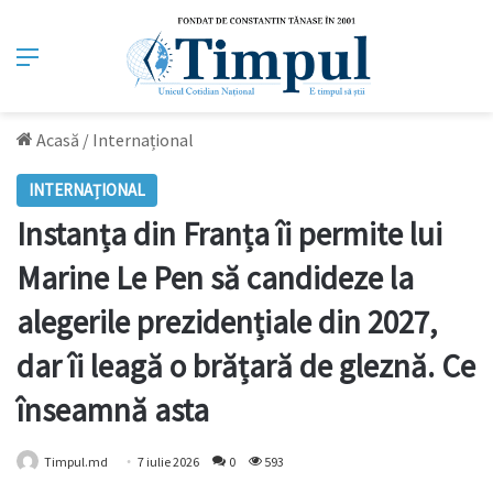
Meniu
Acasă
/
Internațional
INTERNAȚIONAL
Instanța din Franța îi permite lui
Marine Le Pen să candideze la
alegerile prezidențiale din 2027,
dar îi leagă o brățară de gleznă. Ce
înseamnă asta
Timpul.md
7 iulie 2026
0
593