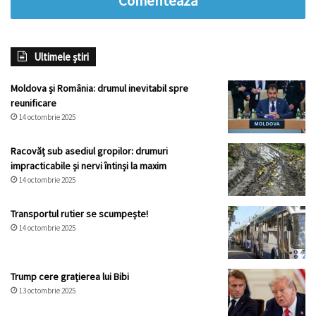
Comentează
Ultimele știri
Moldova și România: drumul inevitabil spre
reunificare
14 octombrie 2025
Racovăț sub asediul gropilor: drumuri
impracticabile și nervi întinși la maxim
14 octombrie 2025
Transportul rutier se scumpește!
14 octombrie 2025
Trump cere grațierea lui Bibi
13 octombrie 2025