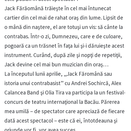
Jack Fărăomână trăieşte în cel mai întunecat
cartier din cel mai de rahat oraş din lume. Lipsit de
o mână din naştere, el are totuşi un vis: să cânte la
contrabas. Într-o zi, Dumnezeu, care e de culoare,
pogoară ca un trăsnet în faţa lui şi-i dăruieşte acest
instrument. Curând, după zile şi nopţi de repetiţii,
Jack devine cel mai bun muzician din oraş…
La începutul lunii aprilie, „Jack Făromână sau
istoria unui contrabasist” cu Andrei Sochircă, Alex
Calancea Band şi Olia Tira va participa la un festival-
concurs de teatru internaţional la Bacău. Părerea
mea umilă – de spectator care apreciază de fiecare
dată acest spectacol – este că ei, întotdeauna şi
oriunde vor fi, vor avea succes.