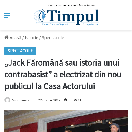
Meniu
Acasă
/
Istorie
/
Spectacole
SPECTACOLE
„Jack Făromână sau istoria unui
contrabasist” a electrizat din nou
publicul la Casa Actorului
Mira Tănase
22 martie 2012
0
11