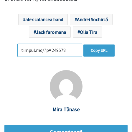
alex calancea band
Andrei Sochircă
Jack faromana
Olia Tira
Copy URL
Mira Tănase