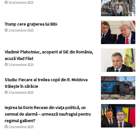
14 octombrie 2025
Trump cere grațierea lui Bibi
13 octombrie 2025
Vladimir Plahotniuc, acoperit al SIE din România,
acuză Vlad Filat
13 octombrie 2025
Studiu: Fiecare al treilea copil din R. Moldova
trăiește în sărăcie
13 octombrie 2025
Ieșirea lui Dorin Recean din viața politică, un
semnal de alarmă – urmează naufragiul pentru
regimul galben!?
13 octombrie 2025