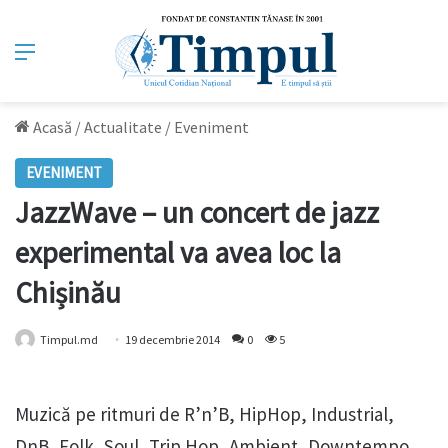
Meniu
Acasă
/
Actualitate
/
Eveniment
EVENIMENT
JazzWave – un concert de jazz
experimental va avea loc la
Chișinău
Timpul.md
19 decembrie 2014
0
5
Muzică pe ritmuri de R’n’B, HipHop, Industrial,
DnB, Folk, Soul, Trip Hop, Ambient, Downtempo,