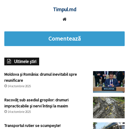
Timpul.md
Website
Comentează
Ultimele știri
Moldova și România: drumul inevitabil spre
reunificare
14 octombrie 2025
Racovăț sub asediul gropilor: drumuri
impracticabile și nervi întinși la maxim
14 octombrie 2025
Transportul rutier se scumpește!