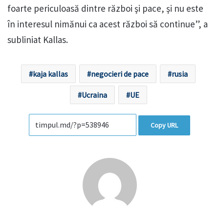
foarte periculoasă dintre război şi pace, şi nu este
în interesul nimănui ca acest război să continue”, a
subliniat Kallas.
kaja kallas
negocieri de pace
rusia
Ucraina
UE
Copy URL