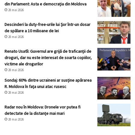
din Parlament: Asta e democrația din Moldova
28 mai 2026
Descinderi la duty-free-urile lui Șor într-un dosar
de spălare a 10 milioane de lei
28 mai 2026
Renato Usatîi: Guvernul are grijă de traficanții de
droguri, dar nu este interesat de soarta copiilor,
victime ale drogurilor
28 mai 2026
Sondaj: 60% dintre ucraineni ar susține apărarea
R. Moldova în fața unui atac rusesc
28 mai 2026
Radar nou în Moldova: Dronele vor putea fi
detectate de la distanțe mai mari
28 mai 2026