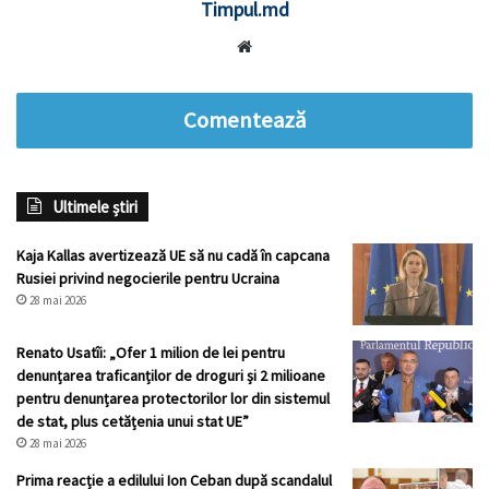
Timpul.md
Website
Comentează
Ultimele știri
Kaja Kallas avertizează UE să nu cadă în capcana
Rusiei privind negocierile pentru Ucraina
28 mai 2026
Renato Usatîi: „Ofer 1 milion de lei pentru
denunțarea traficanților de droguri și 2 milioane
pentru denunțarea protectorilor lor din sistemul
de stat, plus cetățenia unui stat UE”
28 mai 2026
Prima reacție a edilului Ion Ceban după scandalul