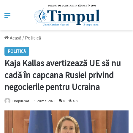
Meniu
Acasă
/
Politică
POLITICĂ
Kaja Kallas avertizează UE să nu
cadă în capcana Rusiei privind
negocierile pentru Ucraina
Timpul.md
28 mai 2026
0
499