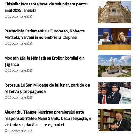
Chișinău: Încasarea taxei de salubrizare pentru
anul 2025, anulată
16 octombrie 2025
Președinta Parlamentului European, Roberta
Metsola, va veni în noiembrie la Chișinău
16 octombrie 2025
Modernizări la Mănăstirea Eroilor Români din
Ţiganca
16 octombrie 2025
Rețeaua lui Șor: Milioane de lei lunar, partide de
rezervă și propagandă
16 octombrie 2025
Alexandru Tănase: Numirea premierului este
responsabilitatea Maiei Sandu. Dacă reușește, e
victoria sa, dacă nu — e eșecul ei
16 octombrie 2025