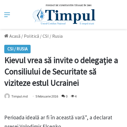
Meniu
Acasă
/
Politică
/
CSI / Rusia
CSI / RUSIA
Kievul vrea să invite o delegație a
Consiliului de Securitate să
viziteze estul Ucrainei
Timpul.md
5 februarie 2016
0
4
Perioada ideală ar fi în această vară", a declarat
presei Volodimir Elcenko.