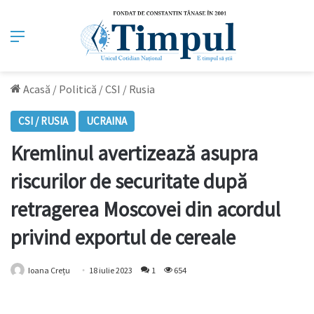
Meniu
Acasă
/
Politică
/
CSI / Rusia
CSI / RUSIA
UCRAINA
Kremlinul avertizează asupra
riscurilor de securitate după
retragerea Moscovei din acordul
privind exportul de cereale
Ioana Crețu
18 iulie 2023
1
654