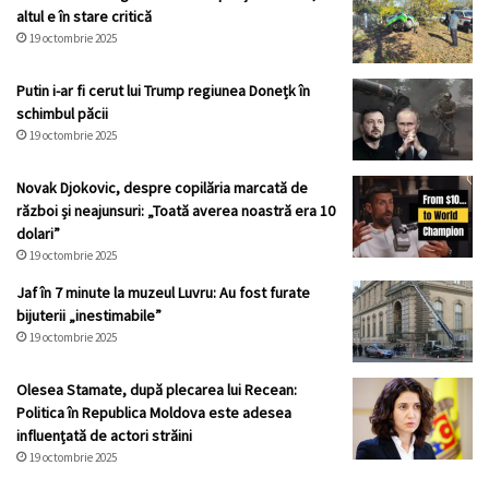
altul e în stare critică
19 octombrie 2025
Putin i-ar fi cerut lui Trump regiunea Donețk în
schimbul păcii
19 octombrie 2025
Novak Djokovic, despre copilăria marcată de
război și neajunsuri: „Toată averea noastră era 10
dolari”
19 octombrie 2025
Jaf în 7 minute la muzeul Luvru: Au fost furate
bijuterii „inestimabile”
19 octombrie 2025
Olesea Stamate, după plecarea lui Recean:
Politica în Republica Moldova este adesea
influențată de actori străini
19 octombrie 2025