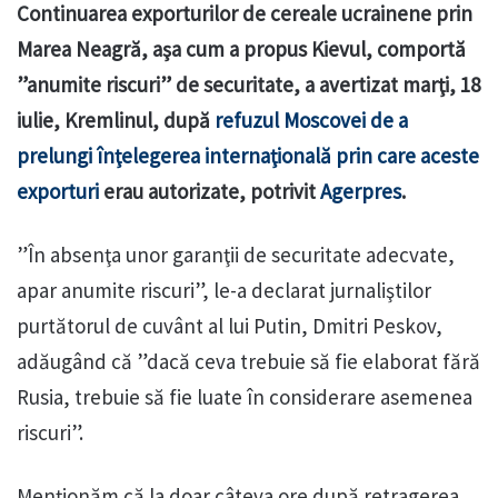
Continuarea exporturilor de cereale ucrainene prin
Marea Neagră, aşa cum a propus Kievul, comportă
”anumite riscuri” de securitate, a avertizat marţi, 18
iulie, Kremlinul, după
refuzul Moscovei de a
prelungi înţelegerea internaţională prin care aceste
exporturi
erau autorizate, potrivit
Agerpres
.
”În absenţa unor garanţii de securitate adecvate,
apar anumite riscuri”, le-a declarat jurnaliştilor
purtătorul de cuvânt al lui Putin, Dmitri Peskov,
adăugând că ”dacă ceva trebuie să fie elaborat fără
Rusia, trebuie să fie luate în considerare asemenea
riscuri”.
Menționăm că la doar câteva ore după retragerea