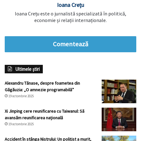
Ioana Crețu
Ioana Crețu este o jurnalistă specializată în politică,
economie și relații internaționale.
Comentează
Ultimele știri
Alexandru Tănase, despre foametea din
Găgăuzia: „O amnezie programabilă”
19 octombrie 2025
Xi Jinping cere reunificarea cu Taiwanul: Să
avansăm reunificarea națională
19 octombrie 2025
Accident în stânga Nistrului: Un polițist a murit,