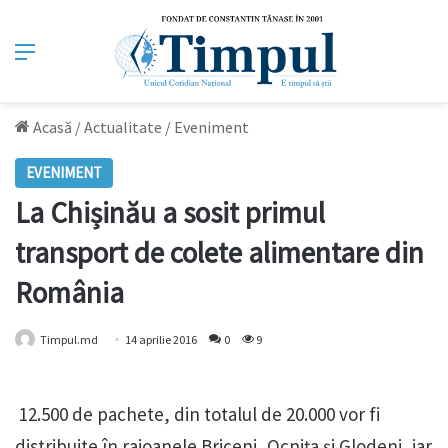
Meniu
Acasă
/
Actualitate
/
Eveniment
EVENIMENT
La Chișinău a sosit primul
transport de colete alimentare din
România
Timpul.md
14 aprilie 2016
0
9
12.500 de pachete, din totalul de 20.000 vor fi
distribuite în raioanele Briceni, Ocnița și Glodeni, iar