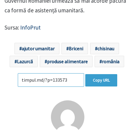
Guvernul României urmează să mai acorde păcură
ca formă de asistență umanitară.
Sursa:
InfoPrut
ajutor umanitar
Briceni
chisinau
Lazurcă
produse alimentare
românia
Copy URL