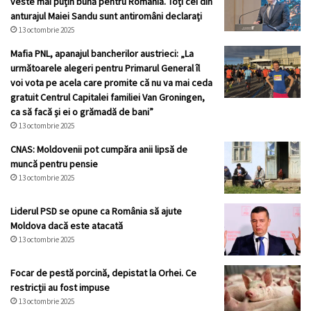
veste mai puțin bună pentru România. Toți cei din
anturajul Maiei Sandu sunt antiromâni declarați
13 octombrie 2025
Mafia PNL, apanajul bancherilor austrieci: „La
următoarele alegeri pentru Primarul General îl
voi vota pe acela care promite că nu va mai ceda
gratuit Centrul Capitalei familiei Van Groningen,
ca să facă și ei o grămadă de bani”
13 octombrie 2025
CNAS: Moldovenii pot cumpăra anii lipsă de
muncă pentru pensie
13 octombrie 2025
Liderul PSD se opune ca România să ajute
Moldova dacă este atacată
13 octombrie 2025
Focar de pestă porcină, depistat la Orhei. Ce
restricții au fost impuse
13 octombrie 2025