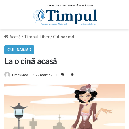
Meniu
Acasă
/
Timpul Liber
/
Culinar.md
CULINAR.MD
La o cină acasă
Timpul.md
22 martie 2011
0
5