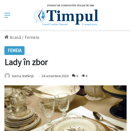
Meniu
Acasă
/
Femeia
FEMEIA
Lady în zbor
Sorina Stefârţă
24 octombrie 2010
0
4