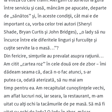
între serviciu şi casă, mâncăm pe apucate, departe
de „sănătos” şi, în aceste condiţii, cât mai e de
important ca, vorba celor trei autori (Sheryl
Shade, Bryan Curtis şi John Bridges), „o lady să nu
încurce între ele diferitele linguri şi furculiţe şi
cuţite servite la o masă…”?
Din fericire, simţurile au prevalat asupra raţiunii…
Am citit „cartea roz” în cele două ore de zbor – îmi
dădeam seama că, dacă n-o fac atunci, s-ar
putea ca, odată aterizată, să nu mai am
timp pentru ea. Am recapitulat cunoştinţele vechi,
am aflat lucruri noi, iar seara, la restaurant, m-am
uitat cu alţi ochi la tacâmurile de pe masă. Să mă fi
uitat cu ochi de lady? O lady în zbor, măcar