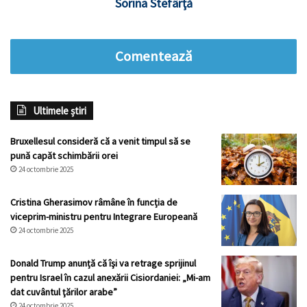
Sorina Stefârţă
Comentează
Ultimele știri
Bruxellesul consideră că a venit timpul să se
pună capăt schimbării orei
24 octombrie 2025
Cristina Gherasimov râmâne în funcția de
viceprim-ministru pentru Integrare Europeană
24 octombrie 2025
Donald Trump anunță că îşi va retrage sprijinul
pentru Israel în cazul anexării Cisiordaniei: „Mi-am
dat cuvântul ţărilor arabe”
24 octombrie 2025