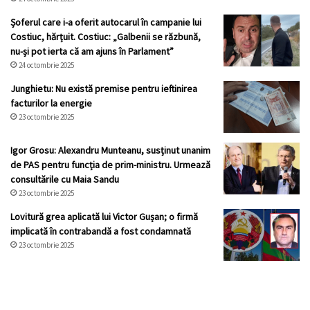
Șoferul care i-a oferit autocarul în campanie lui
Costiuc, hărțuit. Costiuc: „Galbenii se răzbună,
nu-și pot ierta că am ajuns în Parlament”
24 octombrie 2025
Junghietu: Nu există premise pentru ieftinirea
facturilor la energie
23 octombrie 2025
Igor Grosu: Alexandru Munteanu, susținut unanim
de PAS pentru funcția de prim-ministru. Urmează
consultările cu Maia Sandu
23 octombrie 2025
Lovitură grea aplicată lui Victor Gușan; o firmă
implicată în contrabandă a fost condamnată
23 octombrie 2025