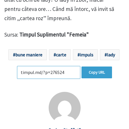
pentru câteva ore… Când mă întorc, vă invit să
citim „cartea roz” împreună.
Sursa:
Timpul Suplimentul "Femeia"
bune maniere
carte
impuls
lady
Copy URL