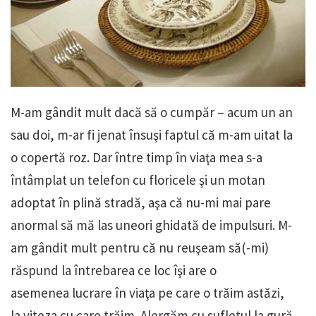
M-am gândit mult dacă să o cumpăr – acum un an
sau doi, m-ar fi jenat însuşi faptul că m-am uitat la
o copertă roz. Dar între timp în viaţa mea s-a
întâmplat un telefon cu floricele şi un motan
adoptat în plină stradă, aşa că nu-mi mai pare
anormal să mă las uneori ghidată de impulsuri. M-
am gândit mult pentru că nu reuşeam să(-mi)
răspund la întrebarea ce loc îşi are o
asemenea lucrare în viaţa pe care o trăim astăzi,
la viteza cu care trăim. Alergăm cu sufletul la gură