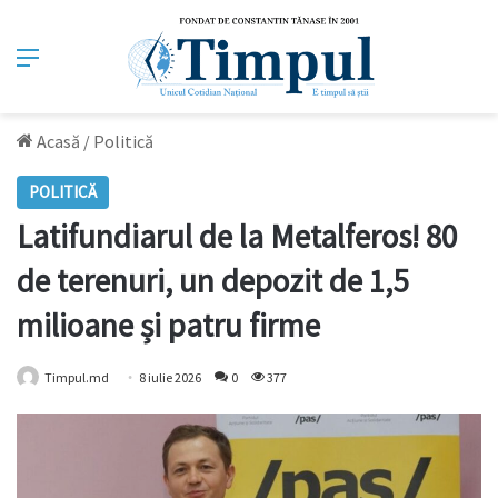
Meniu
Acasă
/
Politică
POLITICĂ
Latifundiarul de la Metalferos! 80
de terenuri, un depozit de 1,5
milioane și patru firme
Timpul.md
8 iulie 2026
0
377