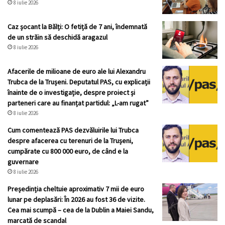
8 iulie 2026
Caz șocant la Bălți: O fetiță de 7 ani, îndemnată
de un străin să deschidă aragazul
8 iulie 2026
Afacerile de milioane de euro ale lui Alexandru
Trubca de la Trușeni. Deputatul PAS, cu explicații
înainte de o investigație, despre proiect și
parteneri care au finanțat partidul: „L-am rugat”
8 iulie 2026
Cum comentează PAS dezvăluirile lui Trubca
despre afacerea cu terenuri de la Trușeni,
cumpărate cu 800 000 euro, de când e la
guvernare
8 iulie 2026
Președinția cheltuie aproximativ 7 mii de euro
lunar pe deplasări: În 2026 au fost 36 de vizite.
Cea mai scumpă – cea de la Dublin a Maiei Sandu,
marcată de scandal