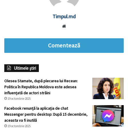
Timpul.md
Website
Comentează
Ultimele știri
Olesea Stamate, după plecarea lui Recean:
Politica în Republica Moldova este adesea
influențată de actori străini
19 octombrie 2025
Facebook renunță la aplicația de chat
Messenger pentru desktop: După 15 decembrie,
aceasta va fi inutilă
19 octombrie 2025