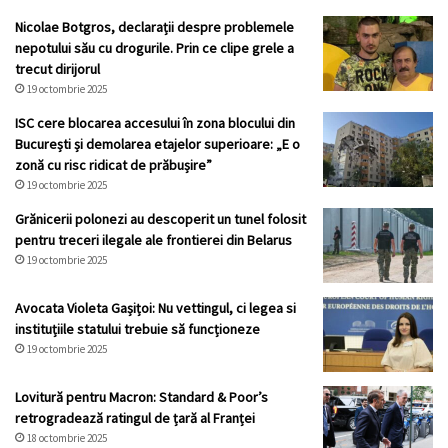
Nicolae Botgros, declarații despre problemele
nepotului său cu drogurile. Prin ce clipe grele a
trecut dirijorul
19 octombrie 2025
ISC cere blocarea accesului în zona blocului din
București și demolarea etajelor superioare: „E o
zonă cu risc ridicat de prăbușire”
19 octombrie 2025
Grănicerii polonezi au descoperit un tunel folosit
pentru treceri ilegale ale frontierei din Belarus
19 octombrie 2025
Avocata Violeta Gașițoi: Nu vettingul, ci legea si
instituțiile statului trebuie să funcționeze
19 octombrie 2025
Lovitură pentru Macron: Standard & Poor’s
retrogradează ratingul de țară al Franței
18 octombrie 2025