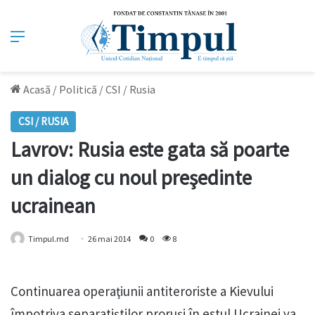
Meniu
Acasă
/
Politică
/
CSI / Rusia
CSI / RUSIA
Lavrov: Rusia este gata să poarte
un dialog cu noul preşedinte
ucrainean
Timpul.md
26 mai 2014
0
8
Continuarea operaţiunii antiteroriste a Kievului
împotriva separatiştilor proruşi în estul Ucrainei va