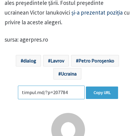
ales președintele țării. Fostul președinte
ucrainean Victor Ianukovici
și-a prezentat poziția
cu
privire la aceste alegeri.
sursa: agerpres.ro
dialog
Lavrov
Petro Poroșenko
Ucraina
Copy URL