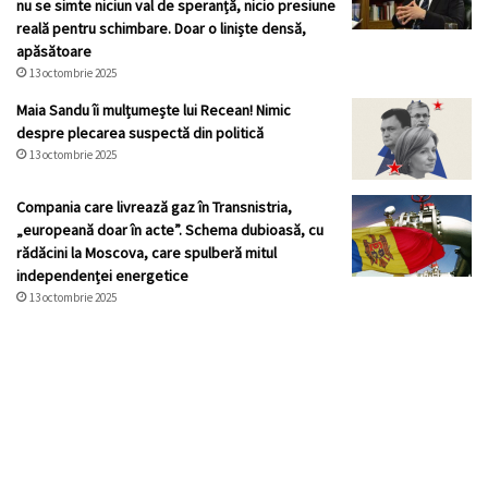
nu se simte niciun val de speranță, nicio presiune
reală pentru schimbare. Doar o liniște densă,
apăsătoare
13 octombrie 2025
Maia Sandu îi mulțumește lui Recean! Nimic
despre plecarea suspectă din politică
13 octombrie 2025
Compania care livrează gaz în Transnistria,
„europeană doar în acte”. Schema dubioasă, cu
rădăcini la Moscova, care spulberă mitul
independenței energetice
13 octombrie 2025