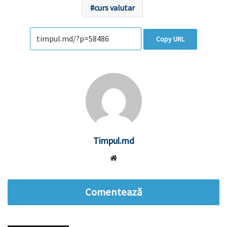
curs valutar
Copy URL
Timpul.md
Website
Comentează