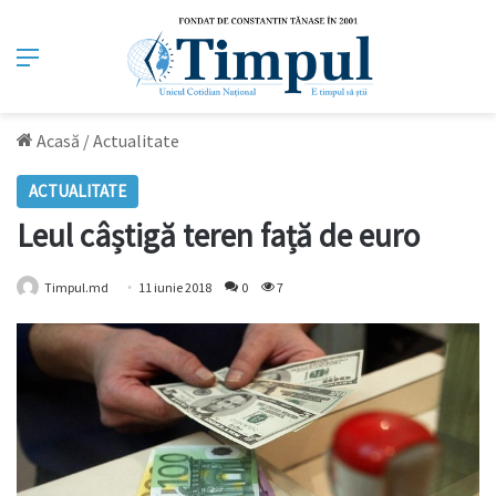
Meniu
Acasă
/
Actualitate
ACTUALITATE
Leul câștigă teren față de euro
Timpul.md
11 iunie 2018
0
7