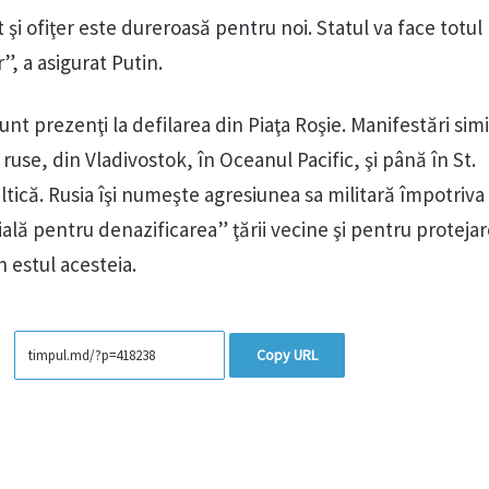
 şi ofiţer este dureroasă pentru noi. Statul va face totul
r”, a asigurat Putin.
sunt prezenţi la defilarea din Piaţa Roşie. Manifestări sim
e ruse, din Vladivostok, în Oceanul Pacific, şi până în St.
tică. Rusia îşi numeşte agresiunea sa militară împotriva
ală pentru denazificarea” ţării vecine şi pentru proteja
 estul acesteia.
Copy URL