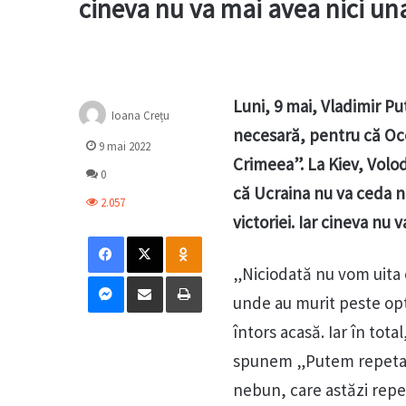
cineva nu va mai avea nici un
Luni, 9 mai, Vladimir Pu
Ioana Crețu
necesară, pentru că Oc
9 mai 2022
Crimeea”. La Kiev, Volod
0
că Ucraina nu va ceda ni
2.057
victoriei. Iar cineva nu 
Facebook
X
Odnoklassniki
„Niciodată nu vom uita c
Messenger
Distribuie prin mail
Tipărește
unde au murit peste opt 
întors acasă. Iar în tota
spunem „Putem repeta!”.
nebun, care astăzi repetă