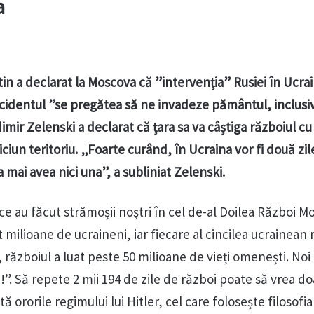
a
tin a declarat la Moscova că ”intervenţia” Rusiei în Ucrai
cidentul ”se pregătea să ne invadeze pământul, inclusi
imir Zelenski a declarat că ţara sa va câştiga războiul cu 
ciun teritoriu. „Foarte curând, în Ucraina vor fi două zil
va mai avea nici una”, a subliniat Zelenski.
e au făcut strămoșii noștri în cel de-al Doilea Război M
milioane de ucraineni, iar fiecare al cincilea ucrainean 
l, războiul a luat peste 50 milioane de vieți omenești. Noi
 Să repete 2 mii 194 de zile de război poate să vrea do
 ororile regimului lui Hitler, cel care folosește filosofia