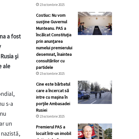
23 octombrie 2025
Costiuc: Nu vom
susține Guvernul
Munteanu. PAS a
încălcat Constituția
na a fost
prin anunțarea
v
numelui premierului
desemnat, înaintea
Rusia şi
consultărilor cu
e ale
partidele
23 octombrie 2025
Cine este bărbatul
care a încercat să
ondial,
intre cu mașina în
nu s-a
porțile Ambasadei
Rusiei
 nu
23 octombrie 2025
ar un
Premierul PAS a
 nazistă,
locuit într-un imobil