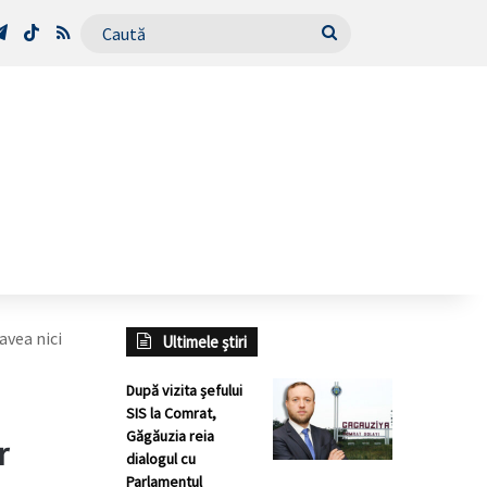
Tube
Telegram
TikTok
RSS
Caută
 avea nici
Ultimele știri
După vizita șefului
SIS la Comrat,
Găgăuzia reia
r
dialogul cu
Parlamentul