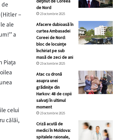
deținut de Coreea
t de
de Nord
(Hitler –
23 octombrie 2025
le ale
Afacere dubioasă în
curtea Ambasadei
cum!” a
Coreei de Nord:
bloc de locuințe
închiriat pe sub
masă de zeci de ani
n Piaţa
23 octombrie 2025
oilea
Atac cu dronă
asupra unei
iunea
grădinițe din
Harkov: 48 de copii
salvați în ultimul
moment
ile celui
23 octombrie 2025
ru călăi,
Criză acută de
medici în Moldova:
spitalele raionale,