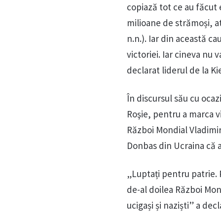
copiază tot ce au făcut 
milioane de strămoși, a
n.n.). Iar din această ca
victoriei. Iar cineva nu
declarat liderul de la Ki
În discursul său cu ocazi
Roşie, pentru a marca vi
Război Mondial Vladimir
Donbas din Ucraina că a
„Luptați pentru patrie. P
de-al doilea Război Mond
ucigași și naziști” a decl