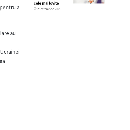
cele mai lovite
 pentru a
23 octombrie 2025
ilare au
 Ucrainei
rea