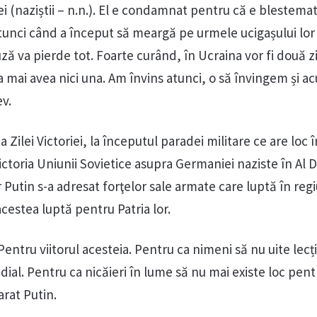
ei (naziștii – n.n.). El e condamnat pentru că e blestema
tunci când a început să meargă pe urmele ucigașului lor 
uză va pierde tot. Foarte curând, în Ucraina vor fi două zi
 va mai avea nici una. Am învins atunci, o să învingem și a
ev.
a Zilei Victoriei, la începutul paradei militare ce are loc î
ctoria Uniunii Sovietice asupra Germaniei naziste în Al D
 Putin s-a adresat forţelor sale armate care luptă în reg
cestea luptă pentru Patria lor.
entru viitorul acesteia. Pentru ca nimeni să nu uite lecți
ial. Pentru ca nicăieri în lume să nu mai existe loc pent
arat Putin.