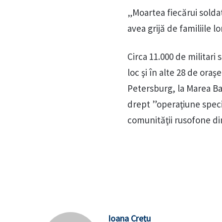
„Moartea fiecărui soldat
avea grijă de familiile lo
Circa 11.000 de militari 
loc şi în alte 28 de oraş
Petersburg, la Marea Bal
drept ”operaţiune speci
comunităţii rusofone din
Ioana Crețu