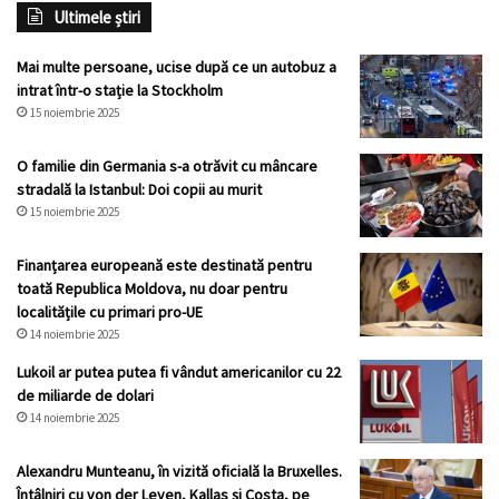
Ultimele știri
Mai multe persoane, ucise după ce un autobuz a
intrat într-o stație la Stockholm
15 noiembrie 2025
O familie din Germania s-a otrăvit cu mâncare
stradală la Istanbul: Doi copii au murit
15 noiembrie 2025
Finanțarea europeană este destinată pentru
toată Republica Moldova, nu doar pentru
localitățile cu primari pro-UE
14 noiembrie 2025
Lukoil ar putea putea fi vândut americanilor cu 22
de miliarde de dolari
14 noiembrie 2025
Alexandru Munteanu, în vizită oficială la Bruxelles.
Întâlniri cu von der Leyen, Kallas și Costa, pe