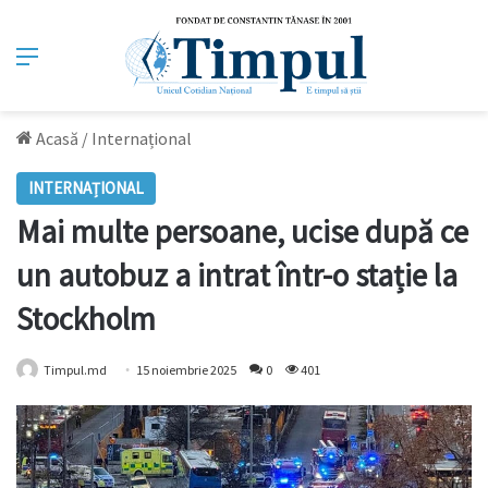
Meniu
Acasă
/
Internațional
INTERNAȚIONAL
Mai multe persoane, ucise după ce
un autobuz a intrat într-o stație la
Stockholm
Timpul.md
15 noiembrie 2025
0
401