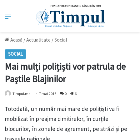
Meniu
Acasă
/
Actualitate
/
Social
SOCIAL
Mai mulţi poliţişti vor patrula de
Paştile Blajinilor
Timpul.md
7 mai 2016
0
6
Totodată, un număr mai mare de poliţişti va fi
mobilizat în preajma cimitirelor, în curţile
blocurilor, în zonele de agrement, pe străzi şi pe
traseele naţionale.