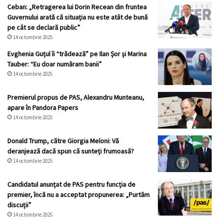
Ceban: „Retragerea lui Dorin Recean din fruntea
Guvernului arată că situația nu este atât de bună
pe cât se declară public”
14 octombrie 2025
Evghenia Guțul îi “trădează” pe Ilan Șor și Marina
Tauber: “Eu doar număram banii”
14 octombrie 2025
Premierul propus de PAS, Alexandru Munteanu,
apare în Pandora Papers
14 octombrie 2025
Donald Trump, către Giorgia Meloni: Vă
deranjează dacă spun că sunteți frumoasă?
14 octombrie 2025
Candidatul anunțat de PAS pentru funcția de
premier, încă nu a acceptat propunerea: „Purtăm
discuții”
14 octombrie 2025